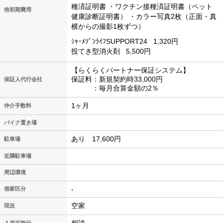
種済証明書
・ワクチン接種済証明書（ペット
他初期費用
健康診断証明書）
・カラー写真2枚（正面・真
横からの撮影1枚ずつ）
ｼｬｰﾒｿﾞﾝﾗｲﾌSUPPORT24
1,320円
投てき型消火剤
5,500円
【らくらくパートナー保証システム】
保証料：新規契約時33,000円
保証人代行会社
：毎月合算金額の2％
1ヶ月
仲介手数料
バイク置き場
あり 17,600円
駐車場
近隣駐車場
周辺環境
-
借家区分
空家
現況