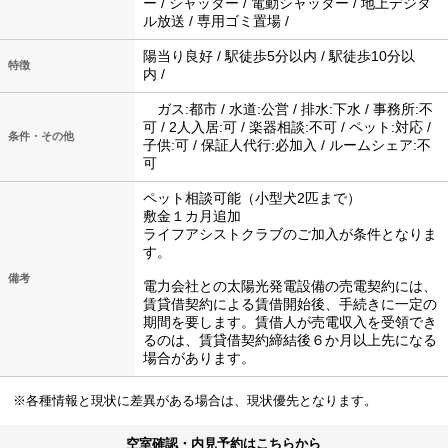
ー / シャッター / 電動シャッター / 地上デジタ
ル放送 / 専用ゴミ置場 /
陽当り良好 / 駅徒歩5分以内 / 駅徒歩10分以
特徴
内 /
ガス:都市 / 水道:公営 / 排水:下水 / 事務所:不
可 / 2人入居:可 / 楽器相談:不可 / ペット:対応 /
条件・その他
子供:可 / 保証人代行:必加入 / ルームシェア:不
可
ペット相談可能（小型犬2匹まで）
敷金１カ月追加
ライフアシストクラブのご加入が条件となりま
す。
備考
電力会社との太陽光発電設備の売電契約には、
賃貸借契約による賃借開始後、手続きに一定の
期間を要します。賃借人が売電収入を受領でき
るのは、賃貸借契約締結後６か月以上先になる
場合があります。
※各種情報と現状に差異がある場合は、現状優先となります。
空室確認・内見予約はこちらから