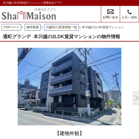
本川越の2LDK賃貸マンション | 有限会社アプリ
お問い合せ
お店へ連絡
TOPページ
>
物件検索
>
川越市の賃貸情報一覧
>
本川越の2LDK賃貸マンション
通町グランデ
本川越の2LDK賃貸マンションの物件情報
【建物外観】