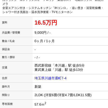
メラ
全室エアコン付き・システムキッチン「IHコンロ」・追い焚き・浴室乾燥機・
シャワー付き洗面台・温水洗浄便座・TVモニターホン
16.5万円
賃料
9,000円 / -
共益費 / 管理費
0ヶ月 / 1ヶ月
敷金 / 礼金
-
保証金
- / -
敷引 / 償却
西武新宿線「本川越」駅 徒歩5分
交通
東武東上線「川越」駅 徒歩13分
埼玉県川越市通町7-4
住所
新築
築年月
2LDK (洋室6畳/洋室4.7畳/LDK11.5畳)
間取り
2
57.6ｍ
専有面積