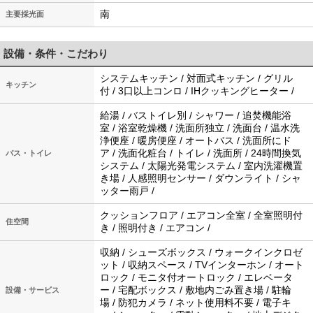
南
主要採光面
設備・条件・こだわり
システムキッチン / 対面式キッチン / グリル
キッチン
付 / 3口以上コンロ / IHクッキングヒーター /
給湯 / バストイレ別 / シャワー / 追焚機能浴
室 / 浴室乾燥機 / 洗面所独立 / 洗面台 / 温水洗
浄便座 / 暖房便座 / オートバス / 洗面所にド
ア / 洗面化粧台 / トイレ / 洗面所 / 24時間換気
バス・トイレ
システム / 太陽光発電システム / 室内洗濯機置
き場 / 人感照明センサー / ダウンライト / シャ
ッター雨戸 /
クッションフロア / エアコン全室 / 全室照明付
住空間
き / 照明付き / エアコン /
収納 / シューズボックス / ウォークインクロゼ
ット / 収納スペース / TVインターホン / オート
ロック / モニタ付オートロック / エレベータ
ー / 宅配ボックス / 敷地内ごみ置き場 / 駐輪
設備・サービス
場 / 防犯カメラ / ネット使用料不要 / 電子キ