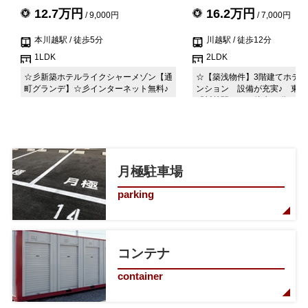
12.7万円
16.2万円
/ 9,000円
/ 7,000円
本川越駅
/ 徒歩5分
川越駅
/ 徒歩12分
1LDK
2LDK
☆彡新築ホテルライクシャーメゾン【通
☆【築浅物件】3階建てホテ
町グランデ】☆彡インターネット無料♪
ンション 設備が充実♪ 東武
『川越駅』より徒歩12分の好
月極駐車場
parking
コンテナ
container