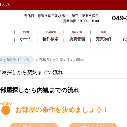
社アプリ
定休日：毎週水曜日及び第一・第三・第五火曜日
049-
営業時間：9:00～18:00
HOME
SEARCH
OWNER
BUY
ホーム
物件検索
賃貸管理
売買物件
お
貸は有限会社アプリ
お部屋探しから契約までの流れ