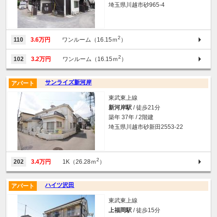
埼玉県川越市砂965-4
2
110
3.6万円
ワンルーム（16.15ｍ
）
2
102
3.2万円
ワンルーム（16.15ｍ
）
サンライズ新河岸
アパート
東武東上線
新河岸駅
/ 徒歩21分
築年 37年 / 2階建
埼玉県川越市砂新田2553-22
2
202
3.4万円
1K（26.28ｍ
）
ハイツ沢田
アパート
東武東上線
上福岡駅
/ 徒歩15分