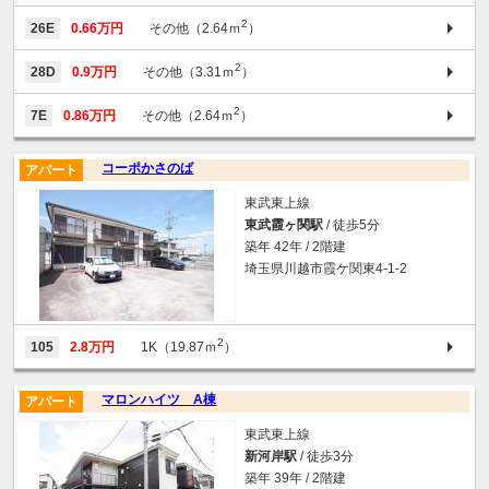
2
26E
0.66万円
その他（2.64ｍ
）
2
28D
0.9万円
その他（3.31ｍ
）
2
7E
0.86万円
その他（2.64ｍ
）
コーポかさのば
アパート
東武東上線
東武霞ヶ関駅
/ 徒歩5分
築年 42年 / 2階建
埼玉県川越市霞ケ関東4-1-2
2
105
2.8万円
1K（19.87ｍ
）
マロンハイツ A棟
アパート
東武東上線
新河岸駅
/ 徒歩3分
築年 39年 / 2階建