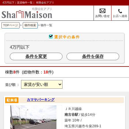
4万円以下｜賃貸物件一覧｜ 有限会社アプリ
お問い合せ
お店へ連絡
TOPページ
>
物件検索
>
物件一覧
選択中の条件
4万円以下
条件を変更
条件を保存
棟数
8
件 (総物件数：
18
件)
並び順 ：
カマヤパーキング
駐車場
ＪＲ川越線
南古谷駅
/ 徒歩14分
築年 10年 /
埼玉県川越市今泉289-1