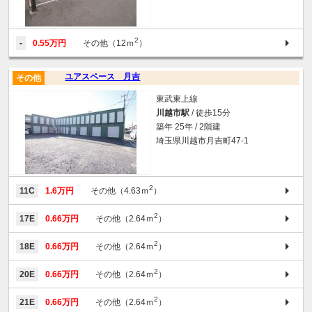
2
-
0.55万円
その他（12ｍ
）
ユアスペース 月吉
その他
東武東上線
川越市駅
/ 徒歩15分
築年 25年 / 2階建
埼玉県川越市月吉町47-1
2
11C
1.6万円
その他（4.63ｍ
）
2
17E
0.66万円
その他（2.64ｍ
）
2
18E
0.66万円
その他（2.64ｍ
）
2
20E
0.66万円
その他（2.64ｍ
）
2
21E
0.66万円
その他（2.64ｍ
）