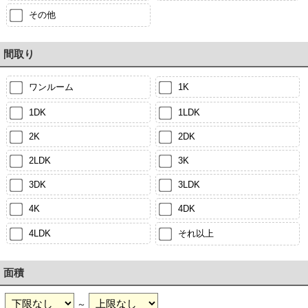
その他
間取り
ワンルーム
1K
1DK
1LDK
2K
2DK
2LDK
3K
3DK
3LDK
4K
4DK
4LDK
それ以上
面積
～