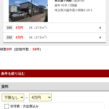
東武霞ヶ関駅
/ 徒歩3分
築年 41年 / 2階建
埼玉県川越市霞ケ関東2-10-1
2
105
4万円
1K（17.5ｍ
）
2
102
4万円
1K（17.5ｍ
）
棟数
8
件 (総物件数：
18
件)
条件を絞り込む
賃料
～
管理費・共益費込み