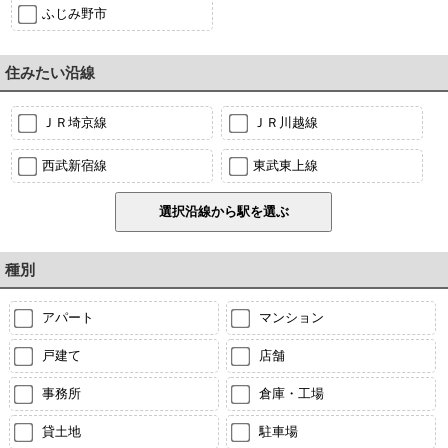
ふじみ野市
住みたい沿線
ＪＲ埼京線
ＪＲ川越線
西武新宿線
東武東上線
種別
アパート
マンション
戸建て
店舗
事務所
倉庫・工場
貸土地
駐車場