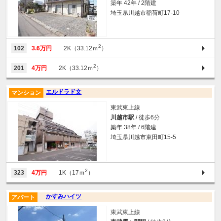
築年 42年 / 2階建
埼玉県川越市稲荷町17-10
2
102
3.6万円
2K（33.12ｍ
）
2
201
4万円
2K（33.12ｍ
）
エルドラド文
マンション
東武東上線
川越市駅
/ 徒歩6分
築年 38年 / 6階建
埼玉県川越市東田町15-5
2
323
4万円
1K（17ｍ
）
かすみハイツ
アパート
東武東上線