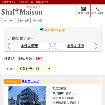
川越市 電子キー ｜賃貸物件一覧｜ 有限会社アプリ
お問い合せ
お店へ連絡
TOPページ
>
物件検索
>
物件一覧
選択中の条件
川越市 電子キー
条件を変更
条件を保存
棟数
1
件 (総物件数：
14
件)
並び順 ：
通町グランデ
マンション
西武新宿線
本川越駅
/ 徒歩5分
築年 新築 / 4階建
埼玉県川越市通町7-4