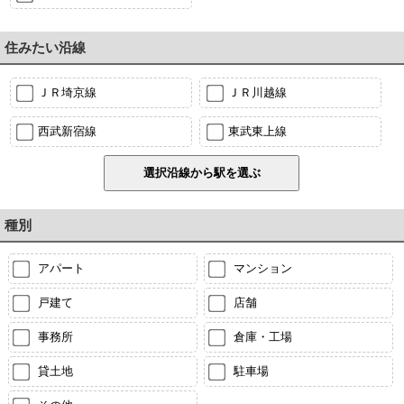
住みたい沿線
ＪＲ埼京線
ＪＲ川越線
西武新宿線
東武東上線
種別
アパート
マンション
戸建て
店舗
事務所
倉庫・工場
貸土地
駐車場