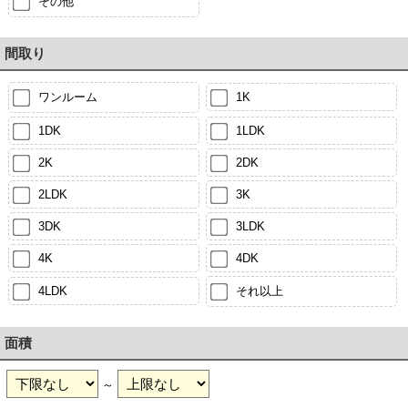
その他
間取り
ワンルーム
1K
1DK
1LDK
2K
2DK
2LDK
3K
3DK
3LDK
4K
4DK
4LDK
それ以上
面積
～