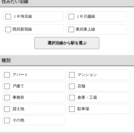
住みたい沿線
ＪＲ埼京線
ＪＲ川越線
西武新宿線
東武東上線
種別
アパート
マンション
戸建て
店舗
事務所
倉庫・工場
貸土地
駐車場
その他