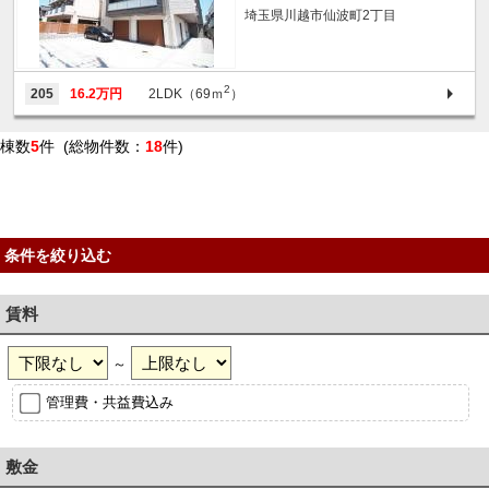
埼玉県川越市仙波町2丁目
2
205
16.2万円
2LDK（69ｍ
）
棟数
5
件 (総物件数：
18
件)
条件を絞り込む
賃料
～
管理費・共益費込み
敷金