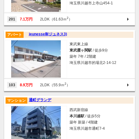
埼玉県川越市上寺山454-1
2
201
7.1万円
2LDK（61.63ｍ
）
jeunesseⅢ(ジュネス3)
アパート
東武東上線
東武霞ヶ関駅
/ 徒歩9分
築年 7年 / 2階建
埼玉県川越市的場北2-14-12
2
103
8.9万円
2LDK（55.9ｍ
）
通町グランデ
マンション
西武新宿線
本川越駅
/ 徒歩5分
築年 新築 / 4階建
埼玉県川越市通町7-4