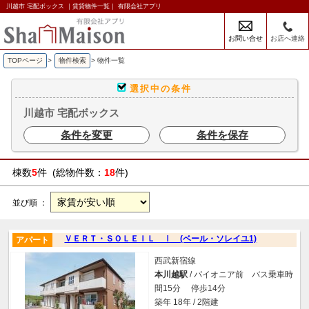
川越市 宅配ボックス ｜賃貸物件一覧｜ 有限会社アプリ
お問い合せ
お店へ連絡
TOPページ
>
物件検索
>
物件一覧
選択中の条件
川越市 宅配ボックス
条件を変更
条件を保存
棟数
5
件 (総物件数：
18
件)
並び順 ：
ＶＥＲＴ・ＳＯＬＥＩＬ Ⅰ (ベール・ソレイユ1)
アパート
西武新宿線
本川越駅
/ パイオニア前 バス乗車時
間15分 停歩14分
築年 18年 / 2階建