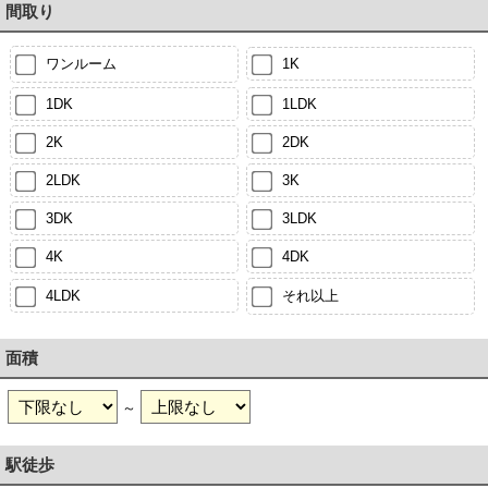
間取り
ワンルーム
1K
1DK
1LDK
2K
2DK
2LDK
3K
3DK
3LDK
4K
4DK
4LDK
それ以上
面積
～
駅徒歩