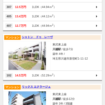
2
307
12.5万円
1LDK（44.94ｍ
）
2
405
13.4万円
1LDK（44.12ｍ
）
2
407
12.7万円
1LDK（44.94ｍ
）
シャトン ドゥ レーヴ
マンション
東武東上線
川越駅
/ 徒歩7分
築年 4年 /
埼玉県川越市新宿町1-11-12
2
102
14.5万円
1LDK（52.29ｍ
）
リックス エクラージュ
マンション
東武東上線
川越駅
/ 徒歩12分
築年 3年 / 3階建