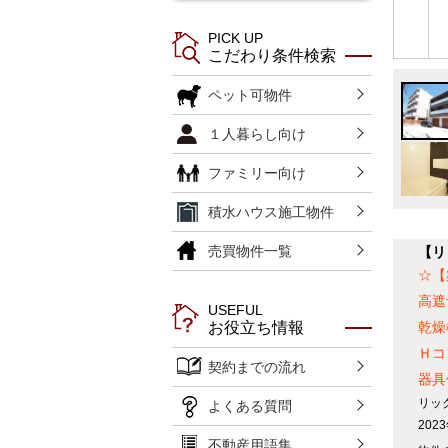
PICK UP
こだわり条件検索
ペット可物件
１人暮らし向け
ファミリー向け
積水ハウス施工物件
売買物件一覧
【リ
☆【
高遮
USEFUL
乾燥
お役立ち情報
Ｈコ
契約までの流れ
器具
リッ
よくある質問
20
不動産用語集