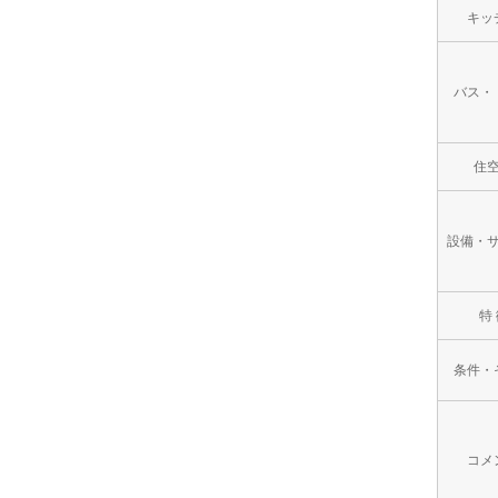
キッ
バス・
住
設備・
特
条件・
コメ