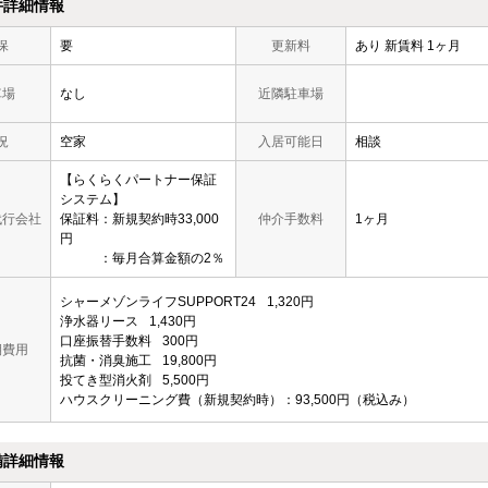
件詳細情報
保
要
更新料
あり 新賃料 1ヶ月
車場
なし
近隣駐車場
況
空家
入居可能日
相談
【らくらくパートナー保証
システム】
代行会社
保証料：新規契約時33,000
仲介手数料
1ヶ月
円
：毎月合算金額の2％
シャーメゾンライフSUPPORT24
1,320円
浄水器リース
1,430円
口座振替手数料
300円
期費用
抗菌・消臭施工
19,800円
投てき型消火剤
5,500円
ハウスクリーニング費（新規契約時）：93,500円（税込み）
備詳細情報