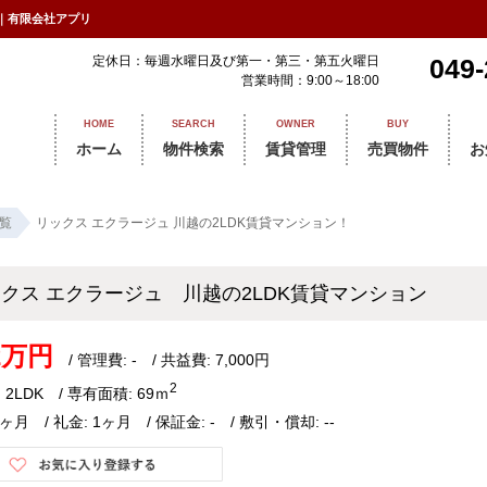
！｜有限会社アプリ
定休日：毎週水曜日及び第一・第三・第五火曜日
049-
営業時間：9:00～18:00
HOME
SEARCH
OWNER
BUY
ホーム
物件検索
賃貸管理
売買物件
お
覧
リックス エクラージュ 川越の2LDK賃貸マンション！
クス エクラージュ 川越の2LDK賃貸マンション
.2万円
/ 管理費: - / 共益費: 7,000円
2
 2LDK / 専有面積: 69ｍ
0ヶ月 / 礼金: 1ヶ月 / 保証金: - / 敷引・償却: --