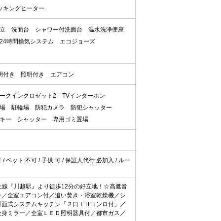
クッキングヒーター
立
洗面台
シャワー付洗面台
温水洗浄便座
24時間換気システム
エコジョーズ
明付き
照明付き
エアコン
ークインクロゼット2
TVインターホン
場
駐輪場
防犯カメラ
防犯シャッター
キー
シャッター
専用ゴミ置場
可 / ペット:不可 / 子供:可 / 保証人代行:必加入 / ルー
上線『川越駅』より徒歩12分の好立地！☆高遮音
ー／全室エアコン付／追い焚き・浴室乾燥機／シ
対面式システムキッチン「２口ＩＨコンロ付」／
全身ミラー／全室ＬＥＤ照明器具付／都市ガス／