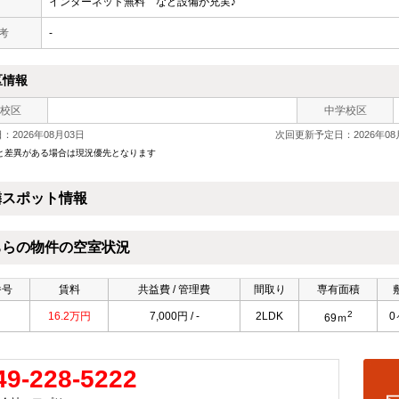
インターネット無料 など設備が充実♪
 考
-
区情報
校区
中学校区
2026年08月03日
次回更新予定日：2026年08
と差異がある場合は現況優先となります
隣スポット情報
ちらの物件の空室状況
番号
賃料
共益費 / 管理費
間取り
専有面積
2
16.2万円
7,000円 / -
2LDK
0
69ｍ
49-228-5222