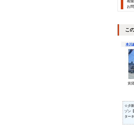
有限
お問
こ
本川
賃
☆彡
ゾン
ターネ