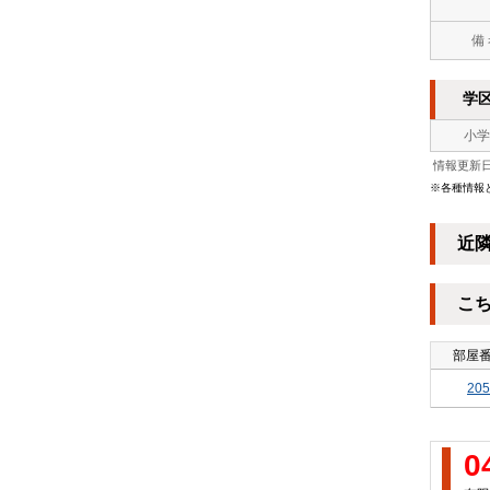
備
学
小学
情報更新日：
※各種情報
近
こ
部屋
205
0