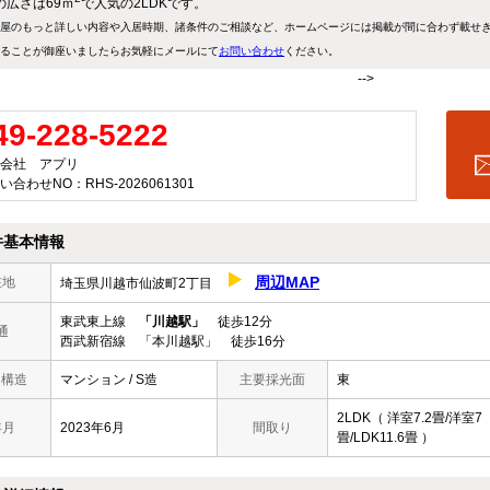
の広さは69ｍ
で人気の2LDKです。
屋のもっと詳しい内容や入居時期、諸条件のご相談など、ホームページには掲載が間に合わず載せ
ることが御座いましたらお気軽にメールにて
お問い合わせ
ください。
-->
49-228-5222
会社 アプリ
い合わせNO：RHS-2026061301
件基本情報
周辺MAP
在地
埼玉県川越市仙波町2丁目
東武東上線
「川越駅」
徒歩12分
通
西武新宿線 「本川越駅」 徒歩16分
/ 構造
マンション / S造
主要採光面
東
2LDK（ 洋室7.2畳/洋室7
年月
2023年6月
間取り
畳/LDK11.6畳 ）