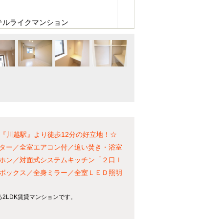
テルライクマンション
『川越駅』より徒歩12分の好立地！☆
ター／全室エアコン付／追い焚き・浴室
ホン／対面式システムキッチン「２口Ｉ
ボックス／全身ミラー／全室ＬＥＤ照明
る2LDK賃貸マンションです。