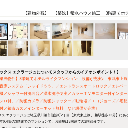
【建物外観】 【築浅】積水ハウス施工 3階建てホ
ックス エクラージュについてスタッフからのイチオシポイント！】
築浅物件】3階建てホテルライクマンション 設備が充実♪ 東武東上線
音床システム「シャイド５５」／エントランスオートロック／エレベー
機／シャワー付洗面台／温水洗浄便座／カラーＴＶモニター付インター
ンロ付」／防犯カメラ／防犯シャッター／駐輪場／エコジョーズ／宅配
付／都市ガス／インターネット無料 など設備が充実♪
クス エクラージュは埼玉県川越市仙波町2丁目【東武東上線 川越駅徒歩12分】にあ
23年6月築の3階建てのマンションで、お部屋は3階建ての2階部分です。
2