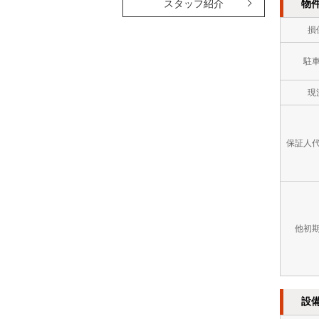
物
スタッフ紹介
損
駐
現
保証人
他初
設