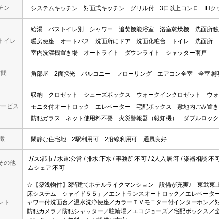
チン
システムキッチン
対面式キッチン
グリル付
3口以上コンロ
IH
給湯
バストイレ別
シャワー
追焚機能浴室
浴室乾燥機
洗面所独
トイレ
暖房便座
オートバス
洗面所にドア
洗面化粧台
トイレ
洗面所
室内洗濯機置き場
オートライト
ダウンライト
シャッター雨戸
空間
角部屋
2面採光
バルコニー
フローリング
エアコン全室
全室照
収納
クロゼット
シューズボックス
ウォークインクロゼット
ウォ
サービス
モニタ付オートロック
エレベーター
宅配ボックス
敷地内ごみ置き
防犯ガラス
ネット使用料不要
火災警報器（報知機）
ダブルロック
 徴
閑静な住宅地
2駅利用可
2沿線利用可
通風良好
ガス:都市 / 水道:公営 / 排水:下水 / 事務所:不可 / 2人入居:可 / 楽器相談:不
その他
ムシェア:不可
☆【築浅物件】3階建てホテルライクマンション 設備が充実♪ 東武東
床システム「シャイド５５」／エントランスオートロック／エレベータ
ント
ャワー付洗面台／温水洗浄便座／カラーＴＶモニター付インターホン／
防犯カメラ／防犯シャッター／駐輪場／エコジョーズ／宅配ボックス／