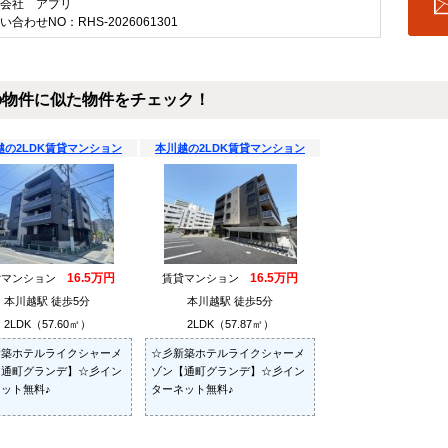
会社 アプリ
い合わせNO：RHS-2026061301
の物件に似た物件をチェック！
越の2LDK賃貸マンション
本川越の2LDK賃貸マンション
16.5万円
16.5万円
貸マンション
賃貸マンション
本川越駅 徒歩5分
本川越駅 徒歩5分
2LDK（57.60㎡）
2LDK（57.87㎡）
新築ホテルライクシャーメ
☆彡新築ホテルライクシャーメ
【通町グランデ】☆彡イン
ゾン【通町グランデ】☆彡イン
ット無料♪
ターネット無料♪