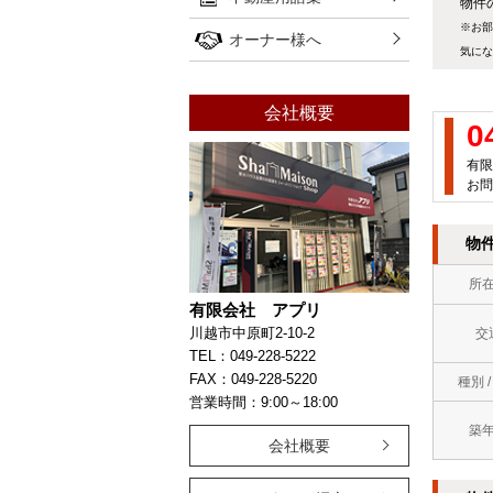
物件
※お部
オーナー様へ
気にな
会社概要
0
有限
お問
物
所
有限会社 アプリ
川越市中原町2-10-2
交
TEL：049-228-5222
FAX：049-228-5220
種別 
営業時間：9:00～18:00
築
会社概要