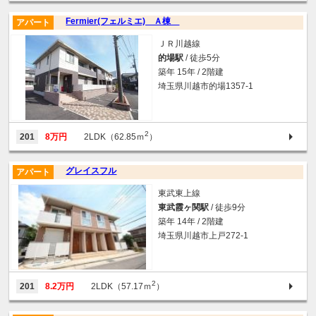
Fermier(フェルミエ) Ａ棟
アパート
ＪＲ川越線
的場駅
/ 徒歩5分
築年 15年 / 2階建
埼玉県川越市的場1357-1
2
201
8万円
2LDK（62.85ｍ
）
グレイスフル
アパート
東武東上線
東武霞ヶ関駅
/ 徒歩9分
築年 14年 / 2階建
埼玉県川越市上戸272-1
2
201
8.2万円
2LDK（57.17ｍ
）