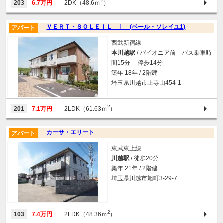
2
203
6.7万円
2DK（48.6ｍ
）
ＶＥＲＴ・ＳＯＬＥＩＬ Ⅰ (ベール・ソレイユ1)
アパート
西武新宿線
本川越駅
/ パイオニア前 バス乗車時
間15分 停歩14分
築年 18年 / 2階建
埼玉県川越市上寺山454-1
2
201
7.1万円
2LDK（61.63ｍ
）
カーサ・エリート
アパート
東武東上線
川越駅
/ 徒歩20分
築年 21年 / 2階建
埼玉県川越市旭町3-29-7
2
103
7.4万円
2LDK（48.36ｍ
）