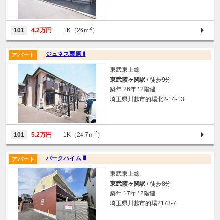
2
101
4.2万円
1K（26ｍ
）
ジュネス栗原 Ⅱ
アパート
東武東上線
東武霞ヶ関駅
/ 徒歩9分
築年 26年 / 2階建
埼玉県川越市的場北2-14-13
2
101
5.2万円
1K（24.7ｍ
）
パークハイム Ⅲ
アパート
東武東上線
東武霞ヶ関駅
/ 徒歩8分
築年 17年 / 2階建
埼玉県川越市的場2173-7