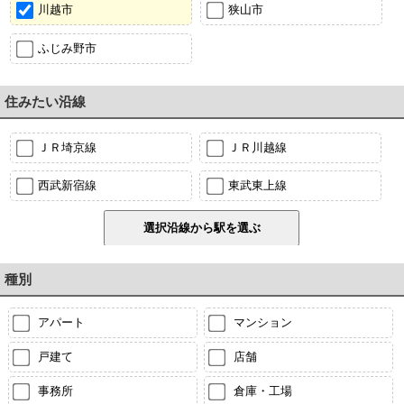
川越市
狭山市
ふじみ野市
住みたい沿線
ＪＲ埼京線
ＪＲ川越線
西武新宿線
東武東上線
種別
アパート
マンション
戸建て
店舗
事務所
倉庫・工場