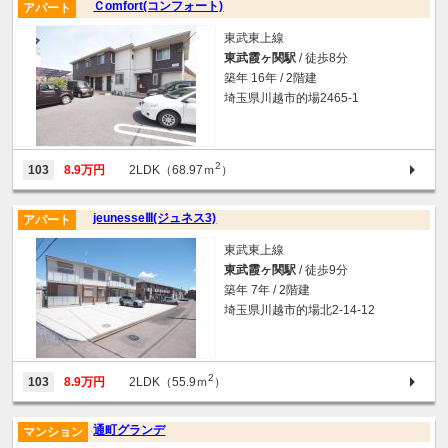
Ｃomfort(コンフォート)
アパート
東武東上線
東武霞ヶ関駅
/ 徒歩8分
築年 16年 / 2階建
埼玉県川越市的場2465-1
2
103
8.9万円
2LDK（68.97ｍ
）
jeunesseⅢ(ジュネス3)
アパート
東武東上線
東武霞ヶ関駅
/ 徒歩9分
築年 7年 / 2階建
埼玉県川越市的場北2-14-12
2
103
8.9万円
2LDK（55.9ｍ
）
通町グランデ
マンション