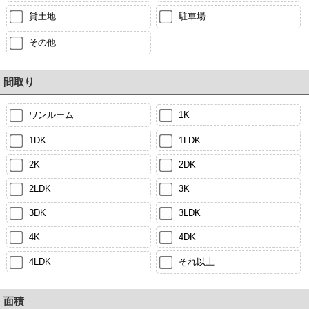
貸土地
駐車場
その他
間取り
ワンルーム
1K
1DK
1LDK
2K
2DK
2LDK
3K
3DK
3LDK
4K
4DK
4LDK
それ以上
面積