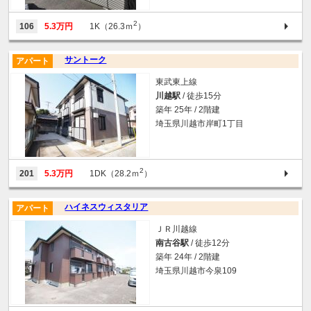
2
106
5.3万円
1K（26.3ｍ
）
サントーク
アパート
東武東上線
川越駅
/ 徒歩15分
築年 25年 / 2階建
埼玉県川越市岸町1丁目
2
201
5.3万円
1DK（28.2ｍ
）
ハイネスウィスタリア
アパート
ＪＲ川越線
南古谷駅
/ 徒歩12分
築年 24年 / 2階建
埼玉県川越市今泉109