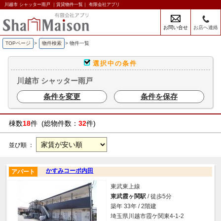
川越市 シャッター雨戸 ｜賃貸物件一覧｜ 有限会社アプリ
お問い合せ
お店へ連絡
TOPページ
>
物件検索
>
物件一覧
選択中の条件
川越市 シャッター雨戸
条件を変更
条件を保存
棟数
18
件 (総物件数：
32
件)
並び順 ：
かすみコーポ内田
アパート
東武東上線
東武霞ヶ関駅
/ 徒歩5分
築年 33年 / 2階建
埼玉県川越市霞ケ関東4-1-2