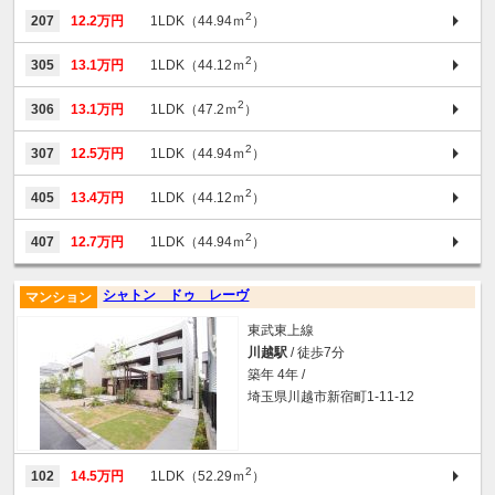
2
207
12.2万円
1LDK（44.94ｍ
）
2
305
13.1万円
1LDK（44.12ｍ
）
2
306
13.1万円
1LDK（47.2ｍ
）
2
307
12.5万円
1LDK（44.94ｍ
）
2
405
13.4万円
1LDK（44.12ｍ
）
2
407
12.7万円
1LDK（44.94ｍ
）
シャトン ドゥ レーヴ
マンション
東武東上線
川越駅
/ 徒歩7分
築年 4年 /
埼玉県川越市新宿町1-11-12
2
102
14.5万円
1LDK（52.29ｍ
）