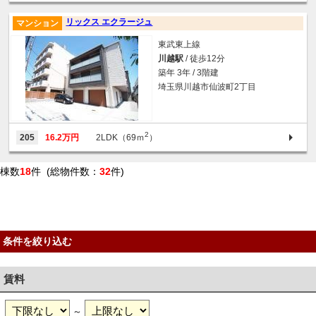
リックス エクラージュ
マンション
東武東上線
川越駅
/ 徒歩12分
築年 3年 / 3階建
埼玉県川越市仙波町2丁目
2
205
16.2万円
2LDK（69ｍ
）
棟数
18
件 (総物件数：
32
件)
条件を絞り込む
賃料
～