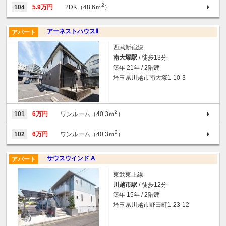
2
104
5.9万円
2DK（48.6ｍ
）
アーネストハウスⅡ
アパート
西武新宿線
南大塚駅
/ 徒歩13分
築年 21年 / 2階建
埼玉県川越市南大塚1-10-3
2
101
6万円
ワンルーム（40.3ｍ
）
2
102
6万円
ワンルーム（40.3ｍ
）
サウスウインド A
アパート
東武東上線
川越市駅
/ 徒歩12分
築年 15年 / 2階建
埼玉県川越市野田町1-23-12