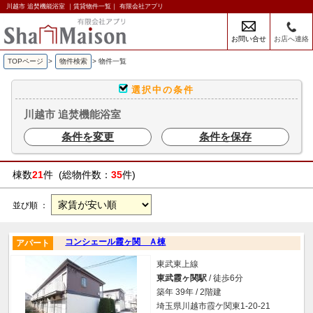
川越市 追焚機能浴室 ｜賃貸物件一覧｜ 有限会社アプリ
お問い合せ
お店へ連絡
TOPページ
>
物件検索
>
物件一覧
選択中の条件
川越市 追焚機能浴室
条件を変更
条件を保存
棟数
21
件 (総物件数：
35
件)
並び順 ：
コンシェール霞ヶ関 Ａ棟
アパート
東武東上線
東武霞ヶ関駅
/ 徒歩6分
築年 39年 / 2階建
埼玉県川越市霞ケ関東1-20-21