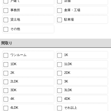
戸建て
店舗
事務所
倉庫・工場
貸土地
駐車場
その他
間取り
ワンルーム
1K
1DK
1LDK
2K
2DK
2LDK
3K
3DK
3LDK
4K
4DK
4LDK
それ以上