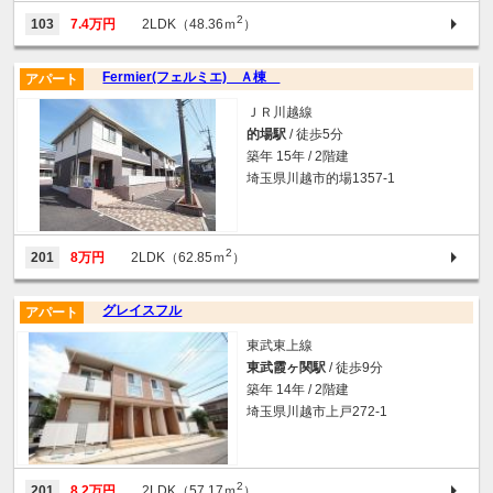
2
103
7.4万円
2LDK（48.36ｍ
）
Fermier(フェルミエ) Ａ棟
アパート
ＪＲ川越線
的場駅
/ 徒歩5分
築年 15年 / 2階建
埼玉県川越市的場1357-1
2
201
8万円
2LDK（62.85ｍ
）
グレイスフル
アパート
東武東上線
東武霞ヶ関駅
/ 徒歩9分
築年 14年 / 2階建
埼玉県川越市上戸272-1
2
201
8.2万円
2LDK（57.17ｍ
）