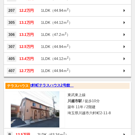
2
207
12.2万円
1LDK（44.94ｍ
）
2
305
13.1万円
1LDK（44.12ｍ
）
2
306
13.1万円
1LDK（47.2ｍ
）
2
307
12.5万円
1LDK（44.94ｍ
）
2
405
13.4万円
1LDK（44.12ｍ
）
2
407
12.7万円
1LDK（44.94ｍ
）
六軒町テラスハウス2号館
テラスハウス
東武東上線
川越市駅
/ 徒歩10分
築年 11年 / 2階建
埼玉県川越市六軒町2-11-8
2
B
12.5万円
2LDK（63.34ｍ
）