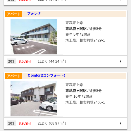
フォレナ
アパート
東武東上線
東武霞ヶ関駅
/ 徒歩8分
築年 5年 / 2階建
埼玉県川越市的場2429-1
2
203
8.5万円
1LDK（44.24ｍ
）
Ｃomfort(コンフォート)
アパート
東武東上線
東武霞ヶ関駅
/ 徒歩8分
築年 16年 / 2階建
埼玉県川越市的場2465-1
2
103
8.9万円
2LDK（68.97ｍ
）