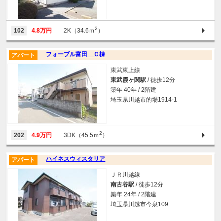
2
102
4.8万円
2K（34.6ｍ
）
フォーブル富田 Ｃ棟
アパート
東武東上線
東武霞ヶ関駅
/ 徒歩12分
築年 40年 / 2階建
埼玉県川越市的場1914-1
2
202
4.9万円
3DK（45.5ｍ
）
ハイネスウィスタリア
アパート
ＪＲ川越線
南古谷駅
/ 徒歩12分
築年 24年 / 2階建
埼玉県川越市今泉109