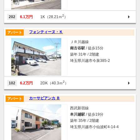
2
202
6.1万円
1K（28.21ｍ
）
フォンティーヌ・Ｋ
アパート
ＪＲ川越線
南古谷駅
/ 徒歩15分
築年 31年 / 2階建
埼玉県川越市今泉385-2
2
102
6.2万円
2DK（40.3ｍ
）
カーサビアンカ Ｂ
アパート
西武新宿線
本川越駅
/ 徒歩19分
築年 35年 / 2階建
埼玉県川越市小仙波町4-14-4