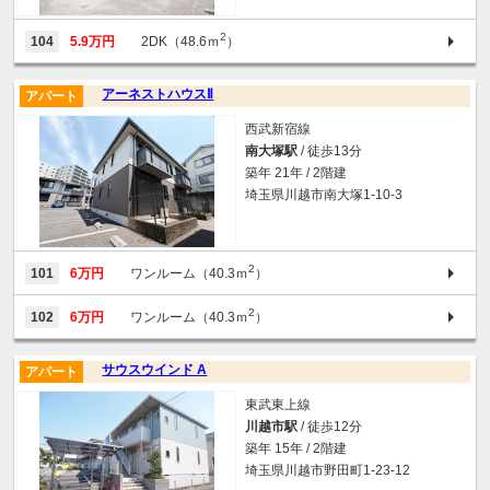
2
104
5.9万円
2DK（48.6ｍ
）
アーネストハウスⅡ
アパート
西武新宿線
南大塚駅
/ 徒歩13分
築年 21年 / 2階建
埼玉県川越市南大塚1-10-3
2
101
6万円
ワンルーム（40.3ｍ
）
2
102
6万円
ワンルーム（40.3ｍ
）
サウスウインド A
アパート
東武東上線
川越市駅
/ 徒歩12分
築年 15年 / 2階建
埼玉県川越市野田町1-23-12