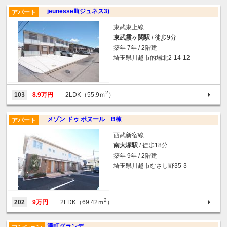
jeunesseⅢ(ジュネス3)
アパート
東武東上線
東武霞ヶ関駅
/ 徒歩9分
築年 7年 / 2階建
埼玉県川越市的場北2-14-12
2
103
8.9万円
2LDK（55.9ｍ
）
メゾン ドゥ ボヌール B棟
アパート
西武新宿線
南大塚駅
/ 徒歩18分
築年 9年 / 2階建
埼玉県川越市むさし野35-3
2
202
9万円
2LDK（69.42ｍ
）
通町グランデ