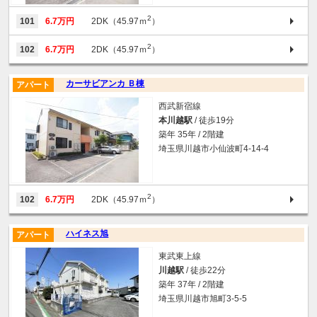
2
101
6.7万円
2DK（45.97ｍ
）
2
102
6.7万円
2DK（45.97ｍ
）
カーサビアンカ Ｂ棟
アパート
西武新宿線
本川越駅
/ 徒歩19分
築年 35年 / 2階建
埼玉県川越市小仙波町4-14-4
2
102
6.7万円
2DK（45.97ｍ
）
ハイネス旭
アパート
東武東上線
川越駅
/ 徒歩22分
築年 37年 / 2階建
埼玉県川越市旭町3-5-5