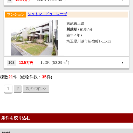
シャトン ドゥ レーヴ
マンション
東武東上線
川越駅
/ 徒歩7分
築年 4年 /
埼玉県川越市新宿町1-11-12
2
102
13.5万円
1LDK（52.29ｍ
）
棟数
21
件 (総物件数：
35
件)
1
2
次の20件>>
条件を絞り込む