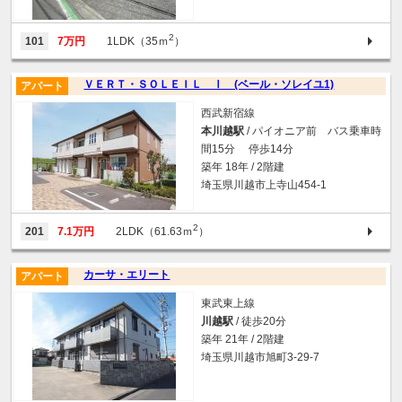
2
101
7万円
1LDK（35ｍ
）
ＶＥＲＴ・ＳＯＬＥＩＬ Ⅰ (ベール・ソレイユ1)
アパート
西武新宿線
本川越駅
/ パイオニア前 バス乗車時
間15分 停歩14分
築年 18年 / 2階建
埼玉県川越市上寺山454-1
2
201
7.1万円
2LDK（61.63ｍ
）
カーサ・エリート
アパート
東武東上線
川越駅
/ 徒歩20分
築年 21年 / 2階建
埼玉県川越市旭町3-29-7