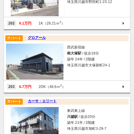
埼玉県川越市野田町1-23-12
2
202
6.1万円
1K（28.21ｍ
）
グロアール
アパート
西武新宿線
南大塚駅
/ 徒歩18分
築年 24年 / 2階建
埼玉県川越市大塚新町24-1
2
203
6.7万円
2DK（48.6ｍ
）
カーサ・エリート
アパート
東武東上線
川越駅
/ 徒歩20分
築年 21年 / 2階建
埼玉県川越市旭町3-29-7