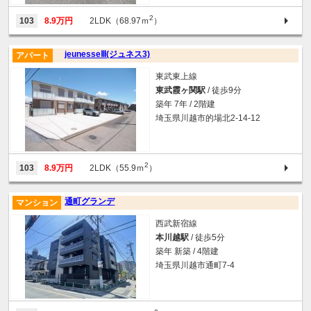
2
103
8.9万円
2LDK（68.97ｍ
）
jeunesseⅢ(ジュネス3)
アパート
東武東上線
東武霞ヶ関駅
/ 徒歩9分
築年 7年 / 2階建
埼玉県川越市的場北2-14-12
2
103
8.9万円
2LDK（55.9ｍ
）
通町グランデ
マンション
西武新宿線
本川越駅
/ 徒歩5分
築年 新築 / 4階建
埼玉県川越市通町7-4