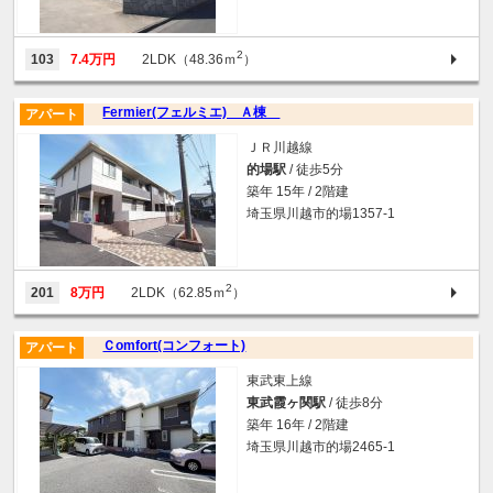
2
103
7.4万円
2LDK（48.36ｍ
）
Fermier(フェルミエ) Ａ棟
アパート
ＪＲ川越線
的場駅
/ 徒歩5分
築年 15年 / 2階建
埼玉県川越市的場1357-1
2
201
8万円
2LDK（62.85ｍ
）
Ｃomfort(コンフォート)
アパート
東武東上線
東武霞ヶ関駅
/ 徒歩8分
築年 16年 / 2階建
埼玉県川越市的場2465-1