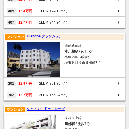
2
405
13.4万円
1LDK（44.12ｍ
）
2
407
12.7万円
1LDK（44.94ｍ
）
Blanche(ブランシュ）
マンション
西武新宿線
本川越駅
/ 徒歩6分
築年 8年 / 4階建
埼玉県川越市連雀町3-1
2
201
12.9万円
2LDK（61.89ｍ
）
2
302
13.2万円
2LDK（56.24ｍ
）
シャトン ドゥ レーヴ
マンション
東武東上線
川越駅
/ 徒歩7分