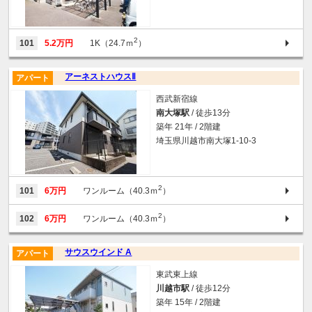
2
101
5.2万円
1K（24.7ｍ
）
アーネストハウスⅡ
アパート
西武新宿線
南大塚駅
/ 徒歩13分
築年 21年 / 2階建
埼玉県川越市南大塚1-10-3
2
101
6万円
ワンルーム（40.3ｍ
）
2
102
6万円
ワンルーム（40.3ｍ
）
サウスウインド A
アパート
東武東上線
川越市駅
/ 徒歩12分
築年 15年 / 2階建