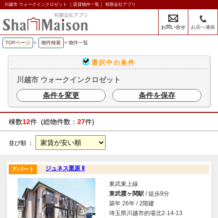
川越市 ウォークインクロゼット ｜賃貸物件一覧｜ 有限会社アプリ
お問い合せ
お店へ連絡
TOPページ
>
物件検索
>
物件一覧
選択中の条件
川越市 ウォークインクロゼット
条件を変更
条件を保存
棟数
12
件 (総物件数：
27
件)
並び順 ：
ジュネス栗原 Ⅱ
アパート
東武東上線
東武霞ヶ関駅
/ 徒歩9分
築年 26年 / 2階建
埼玉県川越市的場北2-14-13