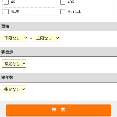
4K
4DK
4LDK
それ以上
面積
～
駅徒歩
築年数