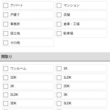
アパート
マンション
戸建て
店舗
事務所
倉庫・工場
貸土地
駐車場
その他
間取り
ワンルーム
1K
1DK
1LDK
2K
2DK
2LDK
3K
3DK
3LDK