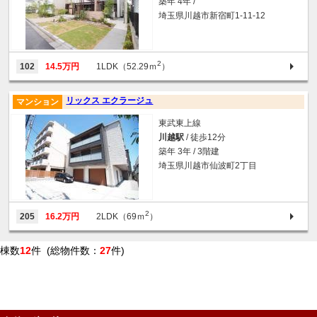
築年 4年 /
埼玉県川越市新宿町1-11-12
2
102
14.5万円
1LDK（52.29ｍ
）
リックス エクラージュ
マンション
東武東上線
川越駅
/ 徒歩12分
築年 3年 / 3階建
埼玉県川越市仙波町2丁目
2
205
16.2万円
2LDK（69ｍ
）
棟数
12
件 (総物件数：
27
件)