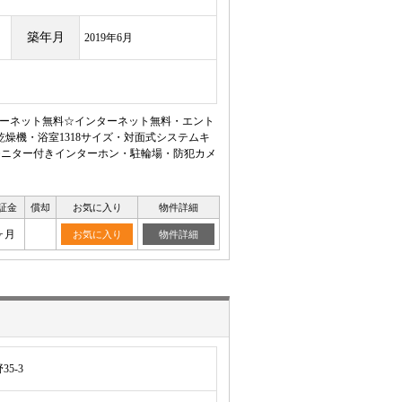
築年月
2019年6月
インターネット無料☆インターネット無料・エント
燥機・浴室1318サイズ・対面式システムキ
モニター付きインターホン・駐輪場・防犯カメ
証金
償却
お気に入り
物件詳細
ヶ月
お気に入り
物件詳細
5-3