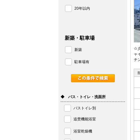
20年以内
新築・駐車場
☆
新築
ャ
チ
駐車場有
◆ バス・トイレ・洗面所
バストイレ別
追焚機能浴室
浴室乾燥機