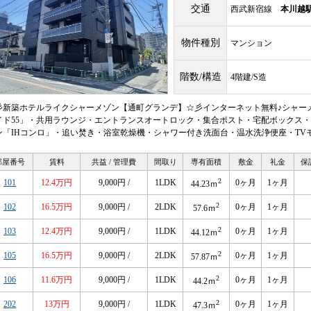
交通
西武新宿線
本川越
物件種別
マンション
階数/構造
4階建/S造
彡新築ホテルライクシャーメゾン【通町グランデ】☆彡インターネット無料♪シャーメ
イド55」・共用ラウンジ・エントランスオートロック・集合ポスト・宅配ボックス・
ン「IHコンロ」・追い焚き・浴室乾燥機・シャワー付き洗面台・温水洗浄便座・TV
部屋番号
賃料
共益 / 管理費
間取り
専有面積
敷金
礼金
保
2
101
12.4万円
9,000円 /
1LDK
0ヶ月
1ヶ月
44.23ｍ
2
102
16.5万円
9,000円 /
2LDK
0ヶ月
1ヶ月
57.6ｍ
2
103
12.4万円
9,000円 /
1LDK
0ヶ月
1ヶ月
44.12ｍ
2
105
16.5万円
9,000円 /
2LDK
0ヶ月
1ヶ月
57.87ｍ
2
106
11.6万円
9,000円 /
1LDK
0ヶ月
1ヶ月
44.2ｍ
2
202
13万円
9,000円 /
1LDK
0ヶ月
1ヶ月
47.3ｍ