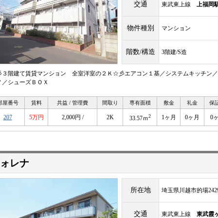
交通
東武東上線
上福岡
物件種別
マンション
階数/構造
3階建/S造
彡３階建て賃貸マンション 全室洋室の２Ｋ☆彡エアコン１基／システムキッチン／
Ｖ／シューズＢＯＸ
部屋番号
賃料
共益 / 管理費
間取り
専有面積
敷金
礼金
保
2
207
5万円
2,000円 /
2K
1ヶ月
0ヶ月
0
33.57ｍ
ォレナ
所在地
埼玉県川越市的場2429
交通
東武東上線
東武霞