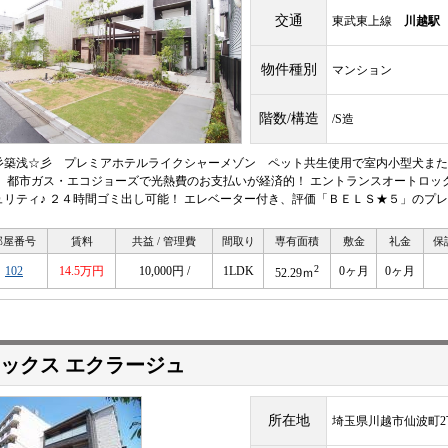
交通
東武東上線
川越駅
物件種別
マンション
階数/構造
/S造
彡築浅☆彡 プレミアホテルライクシャーメゾン ペット共生使用で室内小型犬または
！ 都市ガス・エコジョーズで光熱費のお支払いが経済的！ エントランスオートロッ
ュリティ♪ ２４時間ゴミ出し可能！ エレベーター付き、評価「ＢＥＬＳ★５」のプ
部屋番号
賃料
共益 / 管理費
間取り
専有面積
敷金
礼金
保
2
102
14.5万円
10,000円 /
1LDK
0ヶ月
0ヶ月
52.29ｍ
ックス エクラージュ
所在地
埼玉県川越市仙波町2