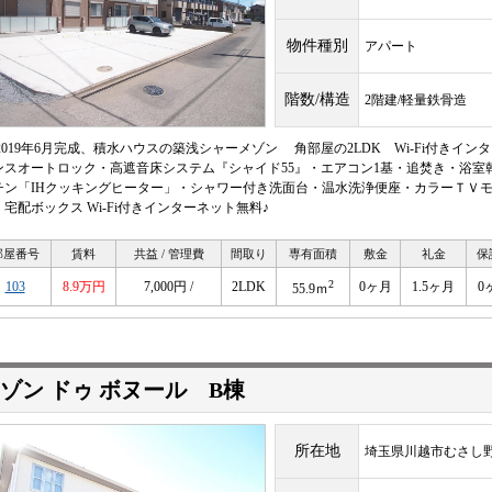
物件種別
アパート
階数/構造
2階建/軽量鉄骨造
 2019年6月完成、積水ハウスの築浅シャーメゾン 角部屋の2LDK Wi-Fi付き
ンスオートロック・高遮音床システム『シャイド55』・エアコン1基・追焚き・浴室乾
チン「IHクッキングヒーター」・シャワー付き洗面台・温水洗浄便座・カラーＴＶ
・宅配ボックス Wi-Fi付きインターネット無料♪
部屋番号
賃料
共益 / 管理費
間取り
専有面積
敷金
礼金
保
2
103
8.9万円
7,000円 /
2LDK
0ヶ月
1.5ヶ月
0
55.9ｍ
ゾン ドゥ ボヌール B棟
所在地
埼玉県川越市むさし野3