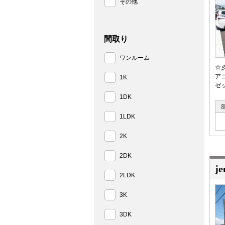
その他
間取り
ワンルーム
☆
ア
1K
ゼ
1DK
1LDK
2K
2DK
j
2LDK
3K
3DK