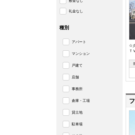
敷金なし
礼金なし
種別
アパート
☆
Ｔ
マンション
戸建て
店舗
事務所
フ
倉庫・工場
貸土地
駐車場