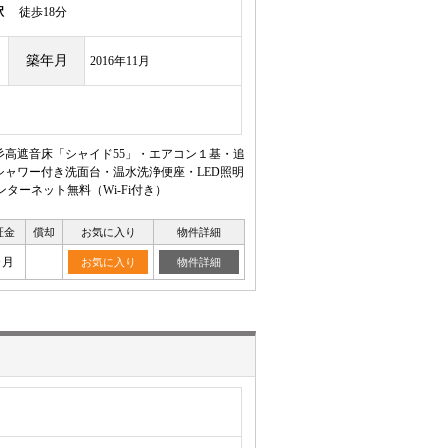
駅
徒歩18分
築年月
2016年11月
☆彡高遮音床「シャイド55」・エアコン１基・追
シャワー付き洗面台・温水洗浄便座・LED照明
ーネット無料（Wi-Fi付き）
証金
償却
お気に入り
物件詳細
ヶ月
お気に入り
物件詳細