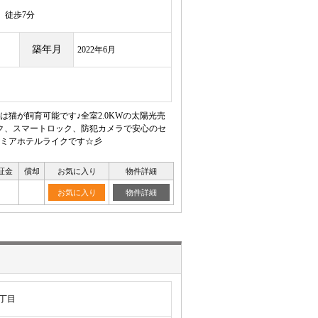
徒歩7分
築年月
2022年6月
猫が飼育可能です♪全室2.0KWの太陽光売
ク、スマートロック、防犯カメラで安心のセ
レミアホテルライクです☆彡
証金
償却
お気に入り
物件詳細
お気に入り
物件詳細
丁目