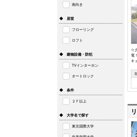
南向き
◆ 居室
フローリング
ロフト
☆
◆ 建物設備・防犯
電
キ
TVインターホン
オートロック
◆ 条件
２Ｆ以上
リ
◆ 大学名で探す
東京国際大学