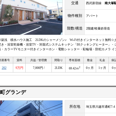
交通
西武新宿線
南大塚
物件種別
アパート
階数/構造
2階建/軽量鉄骨造
彡築浅 積水ハウス施工 2LDKのシャーメゾン♪ Wi-Fi付きインターネット無料
焚き・浴室乾燥機・浴室TV・対面式システムキッチン「IHクッキングヒーター」・
具・カラーTVモニター付きインターホン・電動シャッター・駐輪場・防犯カメラ インタ
部屋番号
賃料
共益 / 管理費
間取り
専有面積
敷金
礼金
保
2
202
9万円
7,000円 /
2LDK
0ヶ月
1ヶ月
0
69.42ｍ
町グランデ
所在地
埼玉県川越市通町7-4