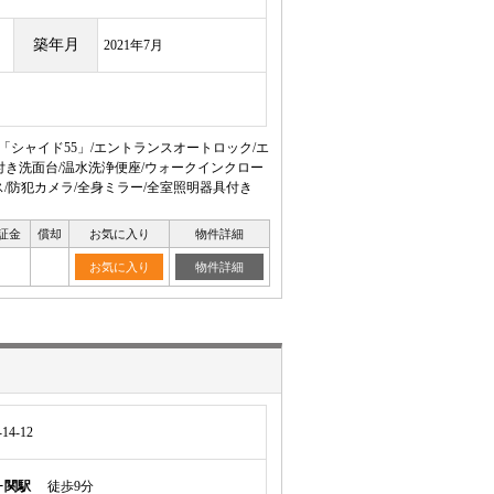
築年月
2021年7月
「シャイド55」/エントランスオートロック/エ
付き洗面台/温水洗浄便座/ウォークインクロー
ス/防犯カメラ/全身ミラー/全室照明器具付き
証金
償却
お気に入り
物件詳細
お気に入り
物件詳細
4-12
ヶ関駅
徒歩9分