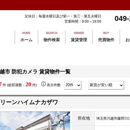
定休日：毎週水曜日及び第一・第三・第五火曜日
049-
営業時間：9:00～18:00
HOME
SEARCH
OWNER
BUY
ホーム
物件検索
賃貸管理
売買物件
お
越市 防犯カメラ 賃貸物件一覧
7
20
件 (総部屋数：
件)
表示件数
リーンハイムナカザワ
所在地
埼玉県川越市藤間532