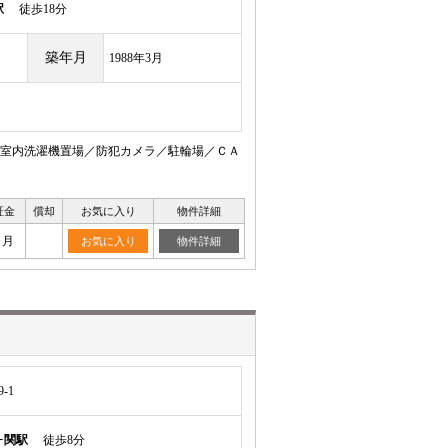
駅
徒歩18分
築年月
1988年3月
室内洗濯機置場／防犯カメラ／駐輪場／ＣＡ
証金
償却
お気に入り
物件詳細
ヶ月
お気に入り
物件詳細
-1
ヶ関駅
徒歩8分