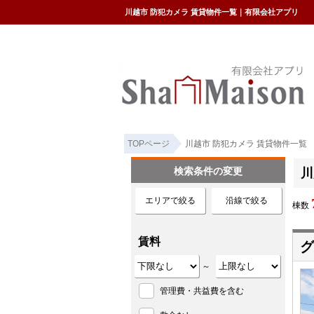
川越市 防犯カメラ 賃貸物件一覧｜有限会社アプリ
TOPページ
川越市 防犯カメラ 賃貸物件一覧
検索条件の変更
川
エリアで絞る
沿線で絞る
棟数
賃料
グ
～
管理費・共益費を含む