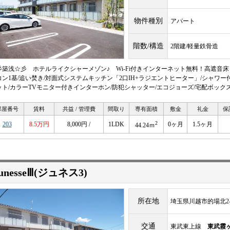
物件種別
アパート
階数/構造
2階建/軽量鉄骨造
彡築浅☆彡 ホテルライクシャーメゾン♪ Wi-Fi付きインターネット無料！高遮音床
コン1基/追い焚き/対面式システムキッチン「2口IH+ラジエントヒーター」/シャワー
ット/カラーTVモニター付きインターホン/防犯シャッター/エコジョーズ/宅配ボック
部屋番号
賃料
共益 / 管理費
間取り
専有面積
敷金
礼金
保
2
203
8.5万円
8,000円 /
1LDK
0ヶ月
1.5ヶ月
44.24ｍ
eunesseⅢ(ジュネス3)
所在地
埼玉県川越市的場北2-1
交通
東武東上線
東武霞