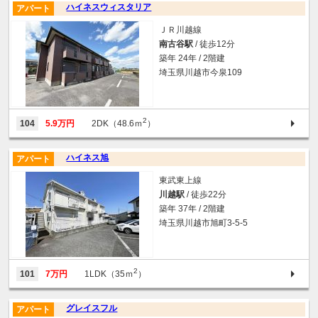
ハイネスウィスタリア
アパート
ＪＲ川越線
南古谷駅
/ 徒歩12分
築年 24年 / 2階建
埼玉県川越市今泉109
2
104
5.9万円
2DK（48.6ｍ
）
ハイネス旭
アパート
東武東上線
川越駅
/ 徒歩22分
築年 37年 / 2階建
埼玉県川越市旭町3-5-5
2
101
7万円
1LDK（35ｍ
）
グレイスフル
アパート