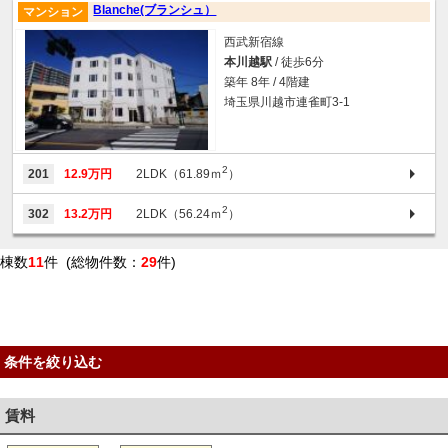
Blanche(ブランシュ）
マンション
西武新宿線
本川越駅
/ 徒歩6分
築年 8年 / 4階建
埼玉県川越市連雀町3-1
2
201
12.9万円
2LDK（61.89ｍ
）
2
302
13.2万円
2LDK（56.24ｍ
）
棟数
11
件 (総物件数：
29
件)
条件を絞り込む
賃料