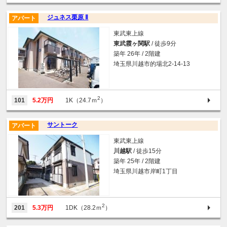
ジュネス栗原 Ⅱ
アパート
東武東上線
東武霞ヶ関駅
/ 徒歩9分
築年 26年 / 2階建
埼玉県川越市的場北2-14-13
2
101
5.2万円
1K（24.7ｍ
）
サントーク
アパート
東武東上線
川越駅
/ 徒歩15分
築年 25年 / 2階建
埼玉県川越市岸町1丁目
2
201
5.3万円
1DK（28.2ｍ
）