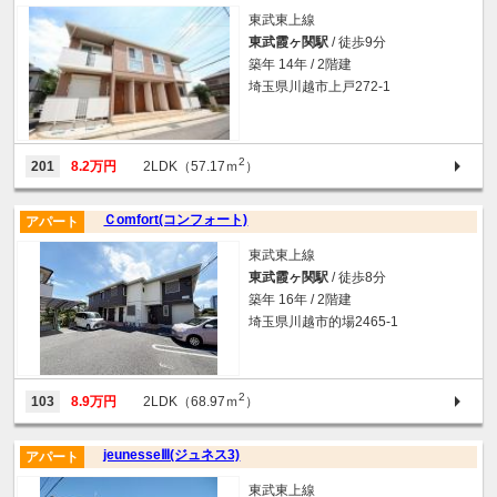
東武東上線
東武霞ヶ関駅
/ 徒歩9分
築年 14年 / 2階建
埼玉県川越市上戸272-1
2
201
8.2万円
2LDK（57.17ｍ
）
Ｃomfort(コンフォート)
アパート
東武東上線
東武霞ヶ関駅
/ 徒歩8分
築年 16年 / 2階建
埼玉県川越市的場2465-1
2
103
8.9万円
2LDK（68.97ｍ
）
jeunesseⅢ(ジュネス3)
アパート
東武東上線