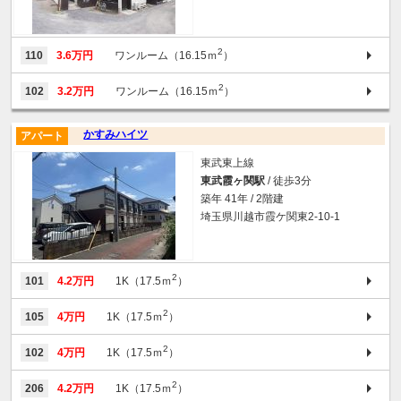
2
110
3.6万円
ワンルーム（16.15ｍ
）
2
102
3.2万円
ワンルーム（16.15ｍ
）
かすみハイツ
アパート
東武東上線
東武霞ヶ関駅
/ 徒歩3分
築年 41年 / 2階建
埼玉県川越市霞ケ関東2-10-1
2
101
4.2万円
1K（17.5ｍ
）
2
105
4万円
1K（17.5ｍ
）
2
102
4万円
1K（17.5ｍ
）
2
206
4.2万円
1K（17.5ｍ
）