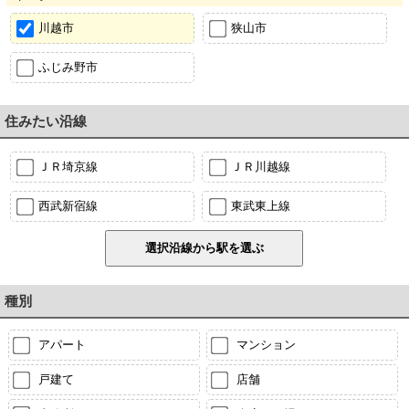
川越市
狭山市
ふじみ野市
住みたい沿線
ＪＲ埼京線
ＪＲ川越線
西武新宿線
東武東上線
種別
アパート
マンション
戸建て
店舗