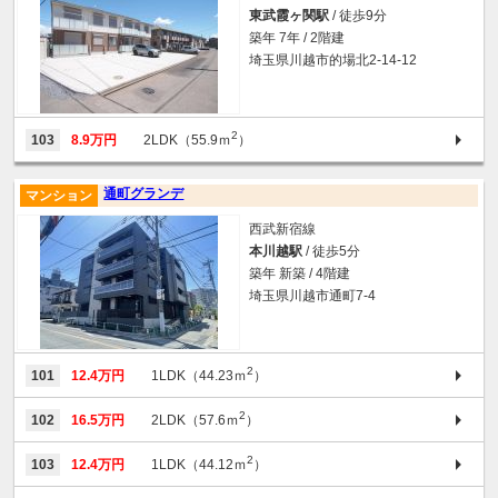
東武霞ヶ関駅
/ 徒歩9分
築年 7年 / 2階建
埼玉県川越市的場北2-14-12
2
103
8.9万円
2LDK（55.9ｍ
）
通町グランデ
マンション
西武新宿線
本川越駅
/ 徒歩5分
築年 新築 / 4階建
埼玉県川越市通町7-4
2
101
12.4万円
1LDK（44.23ｍ
）
2
102
16.5万円
2LDK（57.6ｍ
）
2
103
12.4万円
1LDK（44.12ｍ
）