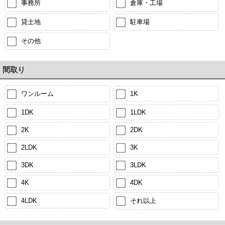
事務所
倉庫・工場
貸土地
駐車場
その他
間取り
ワンルーム
1K
1DK
1LDK
2K
2DK
2LDK
3K
3DK
3LDK
4K
4DK
4LDK
それ以上