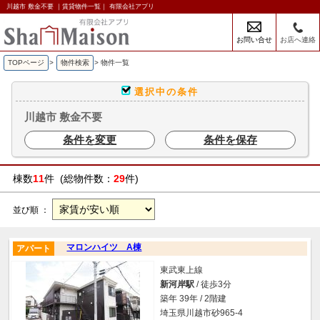
川越市 敷金不要 ｜賃貸物件一覧｜ 有限会社アプリ
お問い合せ
お店へ連絡
TOPページ
>
物件検索
>
物件一覧
選択中の条件
川越市 敷金不要
条件を変更
条件を保存
棟数
11
件 (総物件数：
29
件)
並び順 ：
マロンハイツ A棟
アパート
東武東上線
新河岸駅
/ 徒歩3分
築年 39年 / 2階建
埼玉県川越市砂965-4