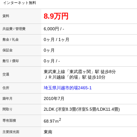
インターネット無料
8.9万円
賃料
6,000円 / -
共益費 / 管理費
0ヶ月 / 1ヶ月
敷金 / 礼金
0ヶ月
保証金
0ヶ月 / -
敷引 / 償却
東武東上線「東武霞ヶ関」駅 徒歩8分
交通
ＪＲ川越線「的場」駅 徒歩10分
埼玉県川越市的場2465-1
住所
2010年7月
築年月
2LDK (洋室8.3畳/洋室5.5畳/LDK11.4畳)
間取り
2
68.97ｍ
専有面積
東南
主要採光面