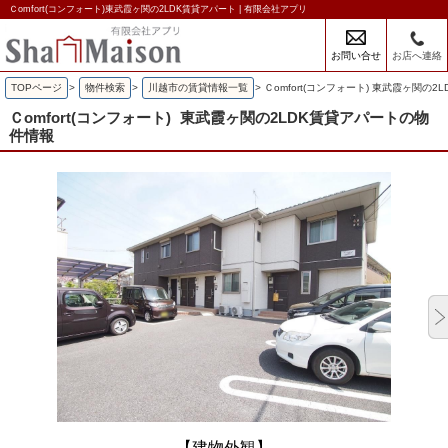
Ｃomfort(コンフォート)東武霞ヶ関の2LDK賃貸アパート | 有限会社アプリ
お問い合せ
お店へ連絡
TOPページ
>
物件検索
>
川越市の賃貸情報一覧
>
Ｃomfort(コンフォート) 東武霞ヶ関の2
Ｃomfort(コンフォート)
東武霞ヶ関の2LDK賃貸アパートの物
件情報
【建物外観】