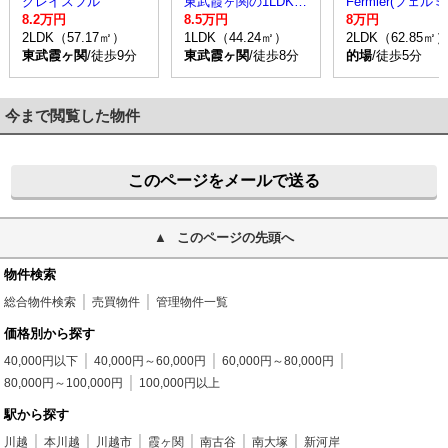
グレイスフル
東武霞ヶ関の1LDK賃貸アパート
Fe
8.2万円
8.5万円
8万円
2LDK（57.17㎡）
1LDK（44.24㎡）
2LDK（62.85㎡
東武霞ヶ関
/徒歩9分
東武霞ヶ関
/徒歩8分
的場
/徒歩5分
今まで閲覧した物件
このページをメールで送る
このページの先頭へ
物件検索
総合物件検索
売買物件
管理物件一覧
価格別から探す
40,000円以下
40,000円～60,000円
60,000円～80,000円
80,000円～100,000円
100,000円以上
駅から探す
川越
本川越
川越市
霞ヶ関
南古谷
南大塚
新河岸