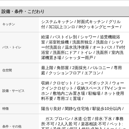
設備・条件・こだわり
システムキッチン / 対面式キッチン / グリル
キッチン
付 / 3口以上コンロ / IHクッキングヒーター /
給湯 / バストイレ別 / シャワー / 追焚機能浴
室 / 浴室乾燥機 / 洗面所独立 / 洗面台 / シャワ
ー付洗面台 / 温水洗浄便座 / オートバス / TV付
バス・トイレ
浴室 / 洗面所にドア / トイレ / 洗面所 / 室内洗
濯機置き場 / シャッター雨戸 /
最上階 / 角部屋 / 2面採光 / バルコニー / 専用
住空間
庭 / クッションフロア / エアコン /
収納 / クロゼット / シューズボックス / ウォー
クインクロゼット / 収納スペース / TVインター
設備・サービス
ホン / 敷地内ごみ置き場 / 駐輪場 / ネット使用
料不要 / 専用ゴミ置場 /
陽当り良好 / 閑静な住宅地 / 駅徒歩10分以内 /
特徴
ガス:プロパン / 水道:公営 / 排水:下水 / 事務
所:不可 / 2人入居:可 / 楽器相談:不可 / ペット:
条件・その他