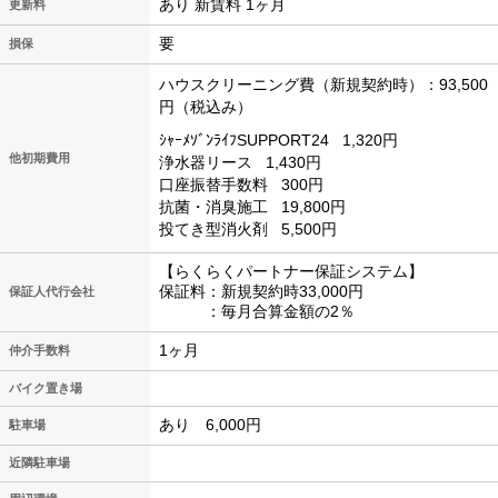
あり 新賃料 1ヶ月
更新料
要
損保
ハウスクリーニング費（新規契約時）：93,500
円（税込み）
ｼｬｰﾒｿﾞﾝﾗｲﾌSUPPORT24
1,320円
他初期費用
浄水器リース
1,430円
口座振替手数料
300円
抗菌・消臭施工
19,800円
投てき型消火剤
5,500円
【らくらくパートナー保証システム】
保証料：新規契約時33,000円
保証人代行会社
：毎月合算金額の2％
1ヶ月
仲介手数料
バイク置き場
あり 6,000円
駐車場
近隣駐車場