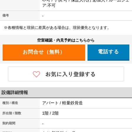
不可 / 子供:可 / 保証人代行:必加入 / ルームシェ
ア:不可
-
備考
※各種情報と現状に差異がある場合は、現状優先となります。
空室確認・内見予約はこちらから
電話する
設備詳細情報
アパート / 軽量鉄骨造
種別 / 構造
1階 / 2階
所在階 / 階数
-
契約期間