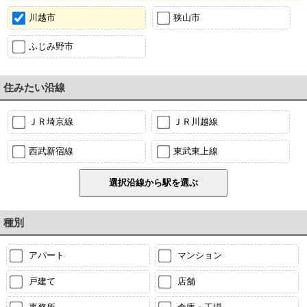
川越市
狭山市
ふじみ野市
住みたい沿線
ＪＲ埼京線
ＪＲ川越線
西武新宿線
東武東上線
種別
アパート
マンション
戸建て
店舗