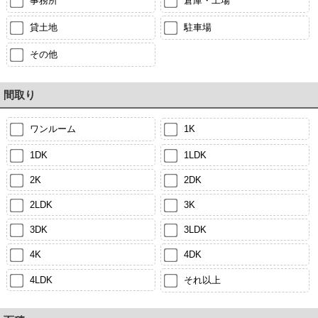
事務所
倉庫・工場
貸土地
駐車場
その他
間取り
ワンルーム
1K
1DK
1LDK
2K
2DK
2LDK
3K
3DK
3LDK
4K
4DK
4LDK
それ以上