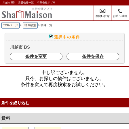
川越市 BS ｜賃貸物件一覧｜ 有限会社アプリ
お問い合せ
お店へ連絡
TOPページ
>
物件検索
>
物件一覧
選択中の条件
川越市 BS
条件を変更
条件を保存
申し訳ございません。
只今、お探しの物件はございません。
条件を変えて再度検索をお試しください。
条件を絞り込む
賃料