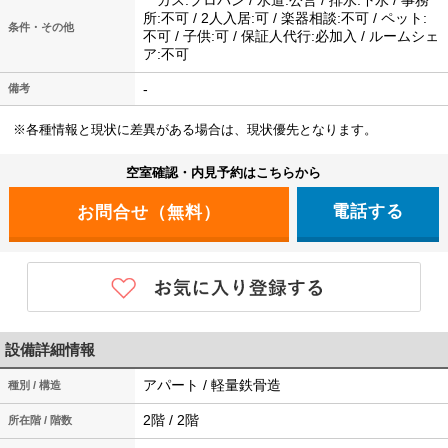
ガス:プロパン / 水道:公営 / 排水:下水 / 事務
所:不可 / 2人入居:可 / 楽器相談:不可 / ペット:
条件・その他
不可 / 子供:可 / 保証人代行:必加入 / ルームシェ
ア:不可
-
備考
※各種情報と現状に差異がある場合は、現状優先となります。
空室確認・内見予約はこちらから
電話する
設備詳細情報
アパート / 軽量鉄骨造
種別 / 構造
2階 / 2階
所在階 / 階数