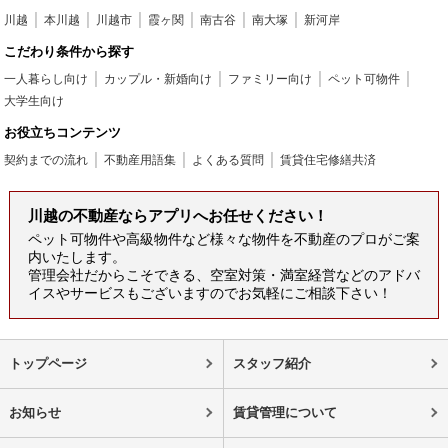
川越
本川越
川越市
霞ヶ関
南古谷
南大塚
新河岸
こだわり条件から探す
一人暮らし向け
カップル・新婚向け
ファミリー向け
ペット可物件
大学生向け
お役立ちコンテンツ
契約までの流れ
不動産用語集
よくある質問
賃貸住宅修繕共済
川越の不動産ならアプリへお任せください！
ペット可物件や高級物件など様々な物件を不動産のプロがご案
内いたします。
管理会社だからこそできる、空室対策・満室経営などのアドバ
イスやサービスもございますのでお気軽にご相談下さい！
トップページ
スタッフ紹介
お知らせ
賃貸管理について