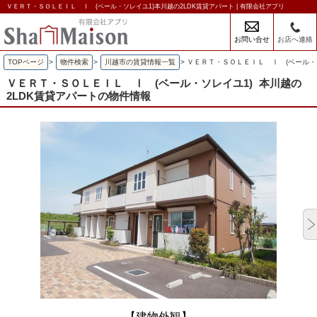
ＶＥＲＴ・ＳＯＬＥＩＬ Ⅰ (ベール・ソレイユ1)本川越の2LDK賃貸アパート | 有限会社アプリ
お問い合せ
お店へ連絡
TOPページ
>
物件検索
>
川越市の賃貸情報一覧
>
ＶＥＲＴ・ＳＯＬＥＩＬ Ⅰ (ベール・ソ
ＶＥＲＴ・ＳＯＬＥＩＬ Ⅰ (ベール・ソレイユ1)
本川越の
2LDK賃貸アパートの物件情報
【建物外観】