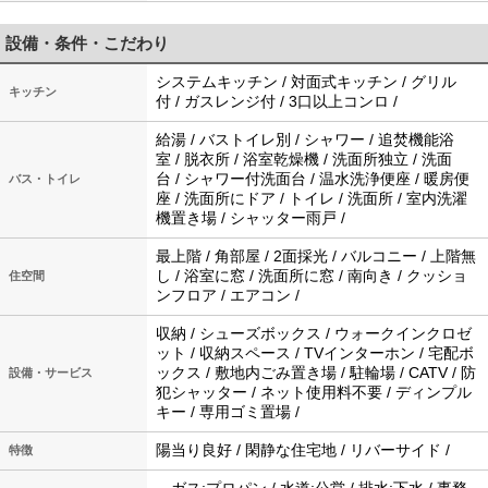
設備・条件・こだわり
システムキッチン / 対面式キッチン / グリル
キッチン
付 / ガスレンジ付 / 3口以上コンロ /
給湯 / バストイレ別 / シャワー / 追焚機能浴
室 / 脱衣所 / 浴室乾燥機 / 洗面所独立 / 洗面
台 / シャワー付洗面台 / 温水洗浄便座 / 暖房便
バス・トイレ
座 / 洗面所にドア / トイレ / 洗面所 / 室内洗濯
機置き場 / シャッター雨戸 /
最上階 / 角部屋 / 2面採光 / バルコニー / 上階無
し / 浴室に窓 / 洗面所に窓 / 南向き / クッショ
住空間
ンフロア / エアコン /
収納 / シューズボックス / ウォークインクロゼ
ット / 収納スペース / TVインターホン / 宅配ボ
ックス / 敷地内ごみ置き場 / 駐輪場 / CATV / 防
設備・サービス
犯シャッター / ネット使用料不要 / ディンプル
キー / 専用ゴミ置場 /
陽当り良好 / 閑静な住宅地 / リバーサイド /
特徴