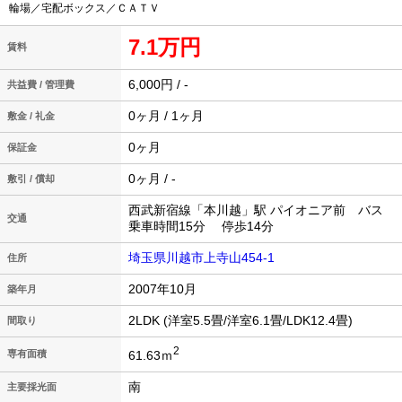
輪場／宅配ボックス／ＣＡＴＶ
7.1万円
賃料
6,000円 / -
共益費 / 管理費
0ヶ月 / 1ヶ月
敷金 / 礼金
0ヶ月
保証金
0ヶ月 / -
敷引 / 償却
西武新宿線「本川越」駅 パイオニア前 バス
交通
乗車時間15分 停歩14分
埼玉県川越市上寺山454-1
住所
2007年10月
築年月
2LDK (洋室5.5畳/洋室6.1畳/LDK12.4畳)
間取り
2
61.63ｍ
専有面積
南
主要採光面