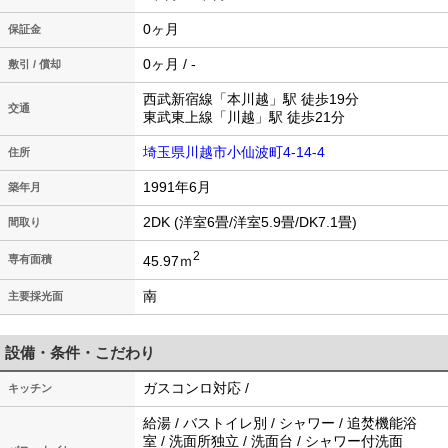
0ヶ月
保証金
0ヶ月 / -
敷引 / 償却
西武新宿線「本川越」駅 徒歩19分
交通
東武東上線「川越」駅 徒歩21分
埼玉県川越市小仙波町4-14-4
住所
1991年6月
築年月
2DK (洋室6畳/洋室5.9畳/DK7.1畳)
間取り
2
45.97ｍ
専有面積
南
主要採光面
設備・条件・こだわり
ガスコンロ対応 /
キッチン
給湯 / バストイレ別 / シャワー / 追焚機能浴
室 / 洗面所独立 / 洗面台 / シャワー付洗面