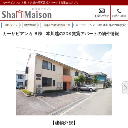
カーサビアンカ Ｂ棟 本川越の2DK賃貸アパート | 有限会社アプリ
お問い合せ
お店へ連絡
TOPページ
>
物件検索
>
川越市の賃貸情報一覧
>
カーサビアンカ Ｂ棟 本川越の2DK賃貸
カーサビアンカ Ｂ棟
本川越の2DK賃貸アパートの物件情報
【建物外観】