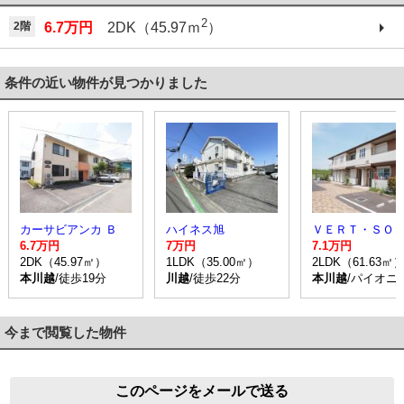
2
2階
6.7万円
2DK（45.97ｍ
）
条件の近い物件が見つかりました
カーサビアンカ Ｂ
ハイネス旭
6.7万円
7万円
7.1万円
2DK（45.97㎡）
1LDK（35.00㎡）
2LDK（61.63㎡
本川越
/徒歩19分
川越
/徒歩22分
本川越
/パイオニ
今まで閲覧した物件
このページをメールで送る