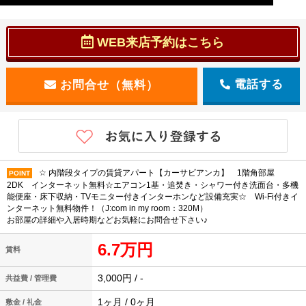
WEB来店予約はこちら
電話する
☆ 内階段タイプの賃貸アパート【カーサビアンカ】 1階角部屋
POINT
2DK インターネット無料☆エアコン1基・追焚き・シャワー付き洗面台・多機
能便座・床下収納・TVモニター付きインターホンなど設備充実☆ Wi-Fi付きイ
ンターネット無料物件！（J:com in my room：320M）
お部屋の詳細や入居時期などお気軽にお問合せ下さい♪
6.7万円
賃料
3,000円 / -
共益費 / 管理費
1ヶ月 / 0ヶ月
敷金 / 礼金