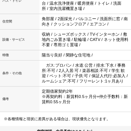
バス・トイレ
台 / 温水洗浄便座 / 暖房便座 / トイレ / 洗面
所 / 室内洗濯機置き場 /
角部屋 / 2面採光 / バルコニー / 洗面所に窓 / 南
住空間
向き / クッションフロア / エアコン /
収納 / シューズボックス / TVインターホン / 敷
地内ごみ置き場 / 駐輪場 / CATV / ネット使用料
設備・サービス
不要 / 専用ゴミ置場 /
陽当り良好 / 閑静な住宅地 /
特徴
ガス:プロパン / 水道:公営 / 排水:下水 / 事務
所:不可 / 2人入居:可 / 楽器相談:不可 / 学生:歓
条件・その他
迎 / ペット:不可 / 子供:可 / 保証人代行:必加入 /
ルームシェア:不可 / フリーレント:1ヶ月あり
定期借家契約2年
※再契約料：新賃料0.5ヶ月分+仲介手数料：新
備考
賃料0.55ヶ月分
※各種情報と現状に差異がある場合は、現状優先となります。