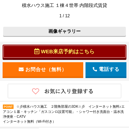
積水ハウス施工 １棟４世帯 内階段式賃貸
1 / 12
画像ギャラリー
WEB来店予約はこちら
電話する
☆彡積水ハウス施工 ２階角部屋の3DK☆彡 インターネット無料♪エ
POINT
アコン１基・キッチン「ガスコンロ設置可能」・シャワー付き洗面台・温水洗
浄便座・CATV
インターネット無料（Wi-Fi付き）