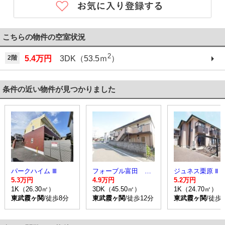
こちらの物件の空室状況
2
2階
5.4万円
3DK（53.5ｍ
）
条件の近い物件が見つかりました
パークハイム Ⅲ
フォーブル富田 Ｃ棟
ジュネス栗原 Ⅱ
5.3万円
4.9万円
5.2万円
1K（26.30㎡）
3DK（45.50㎡）
1K（24.70㎡）
東武霞ヶ関
/徒歩8分
東武霞ヶ関
/徒歩12分
東武霞ヶ関
/徒歩