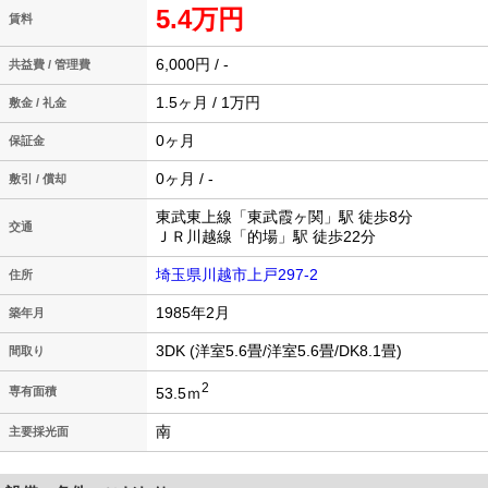
5.4万円
賃料
6,000円 / -
共益費 / 管理費
1.5ヶ月 / 1万円
敷金 / 礼金
0ヶ月
保証金
0ヶ月 / -
敷引 / 償却
東武東上線「東武霞ヶ関」駅 徒歩8分
交通
ＪＲ川越線「的場」駅 徒歩22分
埼玉県川越市上戸297-2
住所
1985年2月
築年月
3DK (洋室5.6畳/洋室5.6畳/DK8.1畳)
間取り
2
53.5ｍ
専有面積
南
主要採光面