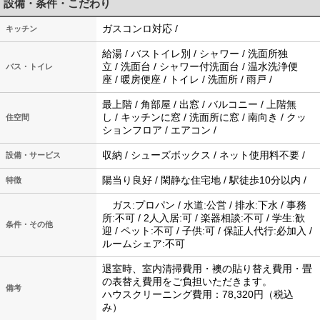
設備・条件・こだわり
ガスコンロ対応 /
キッチン
給湯 / バストイレ別 / シャワー / 洗面所独
立 / 洗面台 / シャワー付洗面台 / 温水洗浄便
バス・トイレ
座 / 暖房便座 / トイレ / 洗面所 / 雨戸 /
最上階 / 角部屋 / 出窓 / バルコニー / 上階無
し / キッチンに窓 / 洗面所に窓 / 南向き / クッ
住空間
ションフロア / エアコン /
収納 / シューズボックス / ネット使用料不要 /
設備・サービス
陽当り良好 / 閑静な住宅地 / 駅徒歩10分以内 /
特徴
ガス:プロパン / 水道:公営 / 排水:下水 / 事務
所:不可 / 2人入居:可 / 楽器相談:不可 / 学生:歓
条件・その他
迎 / ペット:不可 / 子供:可 / 保証人代行:必加入 /
ルームシェア:不可
退室時、室内清掃費用・襖の貼り替え費用・畳
の表替え費用をご負担いただきます。
備考
ハウスクリーニング費用：78,320円（税込
み）