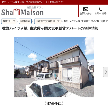
数野ハイツＡ棟東武霞ヶ関の3DK賃貸アパート | 有限会社アプリ
お問い合せ
お店へ連絡
TOPページ
>
物件検索
>
川越市の賃貸情報一覧
>
数野ハイツＡ棟 東武霞ヶ関の3DK賃貸
数野ハイツＡ棟
東武霞ヶ関の3DK賃貸アパートの物件情報
【建物外観】