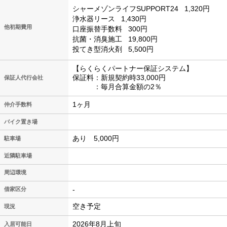
シャーメゾンライフSUPPORT24
1,320円
浄水器リース
1,430円
他初期費用
口座振替手数料
300円
抗菌・消臭施工
19,800円
投てき型消火剤
5,500円
【らくらくパートナー保証システム】
保証料：新規契約時33,000円
保証人代行会社
：毎月合算金額の2％
1ヶ月
仲介手数料
バイク置き場
あり 5,000円
駐車場
近隣駐車場
周辺環境
-
借家区分
空き予定
現況
2026年8月上旬
入居可能日