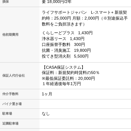
要 18,000円/2年
損保
ライフサポートジャパン L-スマート+
新規契
約時：25,000円
月額：2,000円（※別途振込手
数料をご負担頂きます）
くらしーどプラス
1,430円
他初期費用
浄水器リース
1,430円
口座振替手数料
300円
抗菌・消臭施工
19,800円
投てき型消火剤
5,500円
【CASA保証システム】
保証料：新規契約時賃料の50％
保証人代行会社
※最低保証委託料：20,000円
１年経過後毎年1万円
1ヶ月
仲介手数料
バイク置き場
なし
駐車場
近隣駐車場