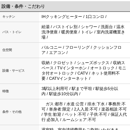
設備・条件・こだわり
IHクッキングヒーター / 1口コンロ /
キッチン
給湯 / バストイレ別 / シャワー / 洗面台 / 温水
洗浄便座 / 暖房便座 / トイレ / 室内洗濯機置き
バス・トイレ
場 /
バルコニー / フローリング / クッションフロ
住空間
ア / エアコン /
収納 / クロゼット / シューズボックス / 収納ス
ペース / TVインターホン / オートロック / モニ
設備・サービス
タ付オートロック / CATV / ネット使用料不
要 / CATVインターネット /
3駅以上利用可 / 駅まで平坦 / 駅徒歩5分以
特徴
内 / 駅徒歩10分以内 /
ガス:都市 / 水道:公営 / 排水:下水 / 事務所:不
可 / 単身者:限定 / 2人入居:不可 / 楽器相談:不可
条件・その他
/ 学生:歓迎 / ペット:不可 / 子供:不可 / 保証人代
行:必加入 / ルームシェア:不可
退室時、室内清掃費用をご負担いただきま