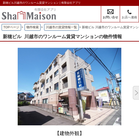
新穂ビル川越市のワンルーム賃貸マンション | 有限会社アプリ
お問い合せ
お店へ連絡
TOPページ
>
物件検索
>
川越市の賃貸情報一覧
>
新穂ビル 川越市のワンルーム賃貸マン
新穂ビル
川越市のワンルーム賃貸マンションの物件情報
【建物外観】