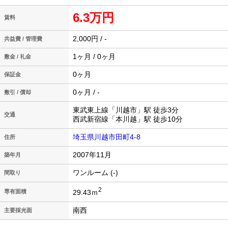
6.3万円
賃料
2,000円 / -
共益費 / 管理費
1ヶ月 / 0ヶ月
敷金 / 礼金
0ヶ月
保証金
0ヶ月 / -
敷引 / 償却
東武東上線「川越市」駅 徒歩3分
交通
西武新宿線「本川越」駅 徒歩10分
埼玉県川越市田町4-8
住所
2007年11月
築年月
ワンルーム (-)
間取り
2
29.43ｍ
専有面積
南西
主要採光面