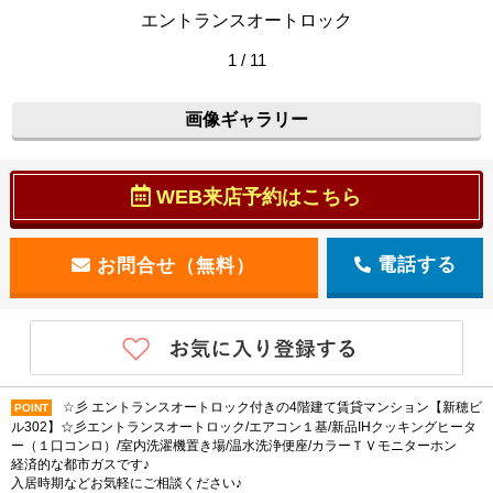
エントランスオートロック
1 / 11
画像ギャラリー
WEB来店予約はこちら
電話する
☆彡 エントランスオートロック付きの4階建て賃貸マンション【新穂ビ
POINT
ル302】☆彡エントランスオートロック/エアコン１基/新品IHクッキングヒータ
ー（１口コンロ）/室内洗濯機置き場/温水洗浄便座/カラーＴＶモニターホン
経済的な都市ガスです♪
入居時期などお気軽にご相談ください♪