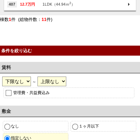
2
407
12.7万円
1LDK（44.94ｍ
）
棟数
1
件 (総物件数：
11
件)
条件を絞り込む
賃料
～
管理費・共益費込み
敷金
なし
１ヶ月以下
指定しない