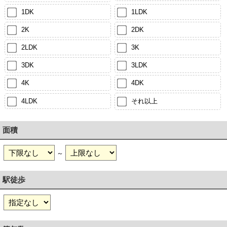
1DK
1LDK
2K
2DK
2LDK
3K
3DK
3LDK
4K
4DK
4LDK
それ以上
面積
～
駅徒歩