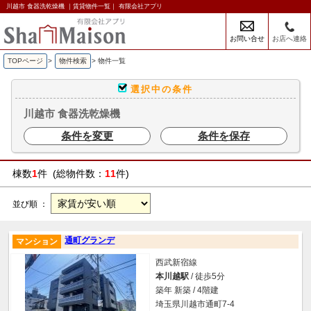
川越市 食器洗乾燥機 ｜賃貸物件一覧｜ 有限会社アプリ
お問い合せ
お店へ連絡
TOPページ
>
物件検索
>
物件一覧
選択中の条件
川越市 食器洗乾燥機
条件を変更
条件を保存
棟数
1
件 (総物件数：
11
件)
並び順 ：
通町グランデ
マンション
西武新宿線
本川越駅
/ 徒歩5分
築年 新築 / 4階建
埼玉県川越市通町7-4