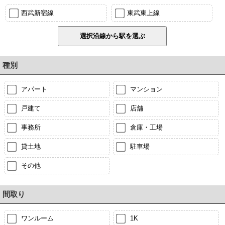
西武新宿線
東武東上線
種別
アパート
マンション
戸建て
店舗
事務所
倉庫・工場
貸土地
駐車場
その他
間取り
ワンルーム
1K