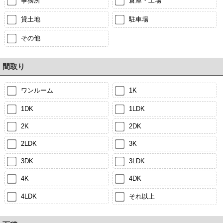
事務所
倉庫・工場
貸土地
駐車場
その他
間取り
ワンルーム
1K
1DK
1LDK
2K
2DK
2LDK
3K
3DK
3LDK
4K
4DK
4LDK
それ以上