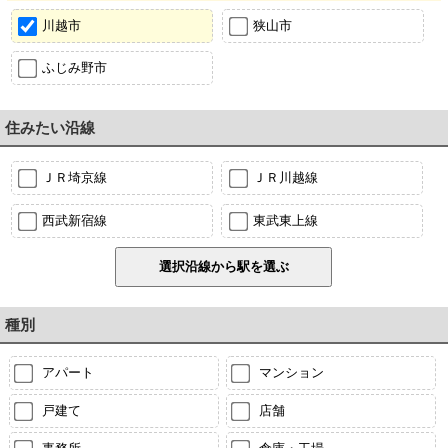
川越市
狭山市
ふじみ野市
住みたい沿線
ＪＲ埼京線
ＪＲ川越線
西武新宿線
東武東上線
種別
アパート
マンション
戸建て
店舗