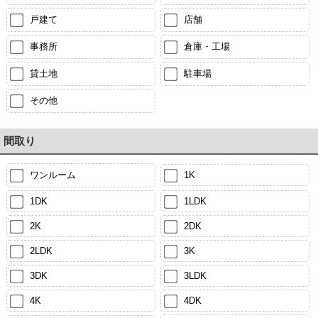
戸建て
店舗
事務所
倉庫・工場
貸土地
駐車場
その他
間取り
ワンルーム
1K
1DK
1LDK
2K
2DK
2LDK
3K
3DK
3LDK
4K
4DK