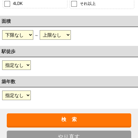
4LDK
それ以上
面積
～
駅徒歩
築年数