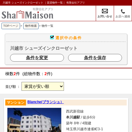
川越市 シューズインクローゼット ｜賃貸物件一覧｜ 有限会社アプリ
お問い合せ
お店へ連絡
TOPページ
>
物件検索
>
物件一覧
選択中の条件
川越市 シューズインクローゼット
条件を変更
条件を保存
棟数
2
件 (総物件数：
2
件)
並び順 ：
Blanche(ブランシュ）
マンション
西武新宿線
本川越駅
/ 徒歩6分
築年 8年 / 4階建
埼玉県川越市連雀町3-1