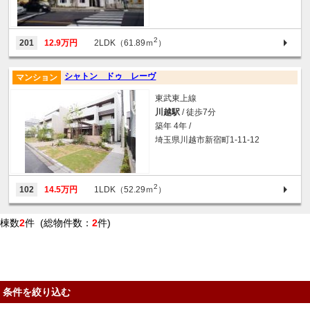
2
201
12.9万円
2LDK（61.89ｍ
）
シャトン ドゥ レーヴ
マンション
東武東上線
川越駅
/ 徒歩7分
築年 4年 /
埼玉県川越市新宿町1-11-12
2
102
14.5万円
1LDK（52.29ｍ
）
棟数
2
件 (総物件数：
2
件)
条件を絞り込む