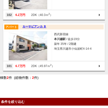
2
102
6.2万円
2DK（40.3ｍ
）
カーサビアンカ Ｂ
アパート
西武新宿線
本川越駅
/ 徒歩19分
築年 35年 / 2階建
埼玉県川越市小仙波町4-14-4
2
101
6.7万円
2DK（45.97ｍ
）
棟数
2
件 (総物件数：
2
件)
条件を絞り込む