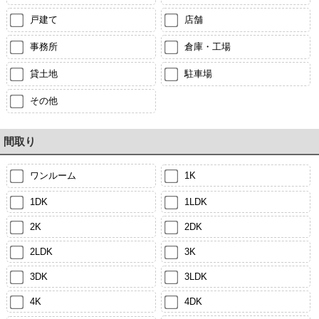
戸建て
店舗
事務所
倉庫・工場
貸土地
駐車場
その他
間取り
ワンルーム
1K
1DK
1LDK
2K
2DK
2LDK
3K
3DK
3LDK
4K
4DK