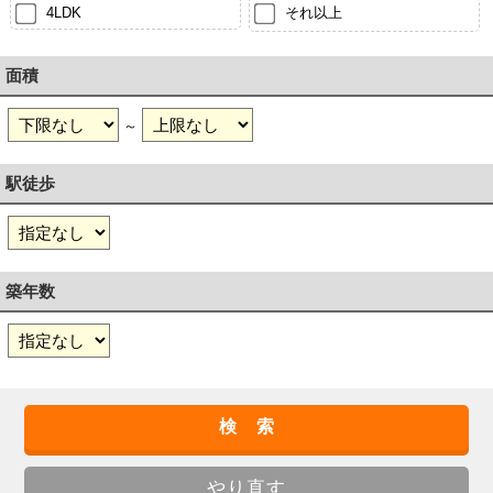
4LDK
それ以上
面積
～
駅徒歩
築年数