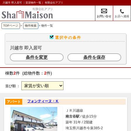
川越市 即入居可 ｜賃貸物件一覧｜ 有限会社アプリ
お問い合せ
お店へ連絡
TOPページ
>
物件検索
>
物件一覧
選択中の条件
川越市 即入居可
条件を変更
条件を保存
棟数
2
件 (総物件数：
2
件)
並び順 ：
フォンティーヌ・Ｋ
アパート
ＪＲ川越線
南古谷駅
/ 徒歩15分
築年 31年 / 2階建
埼玉県川越市今泉385-2