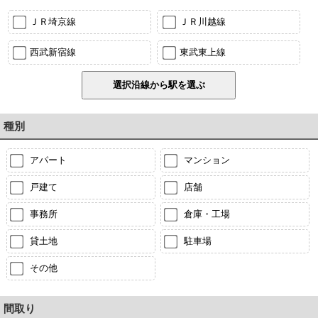
ＪＲ埼京線
ＪＲ川越線
西武新宿線
東武東上線
種別
アパート
マンション
戸建て
店舗
事務所
倉庫・工場
貸土地
駐車場
その他
間取り