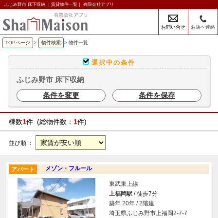
ふじみ野市 床下収納 ｜賃貸物件一覧｜ 有限会社アプリ
お問い合せ
お店へ連絡
TOPページ
>
物件検索
>
物件一覧
選択中の条件
ふじみ野市 床下収納
条件を変更
条件を保存
棟数
1
件 (総物件数：
1
件)
並び順 ：
メゾン・フルール
アパート
東武東上線
上福岡駅
/ 徒歩7分
築年 20年 / 2階建
埼玉県ふじみ野市上福岡2-7-7