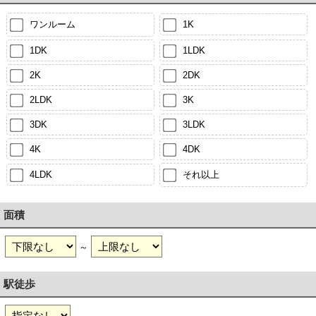
ワンルーム
1K
1DK
1LDK
2K
2DK
2LDK
3K
3DK
3LDK
4K
4DK
4LDK
それ以上
面積
～
駅徒歩