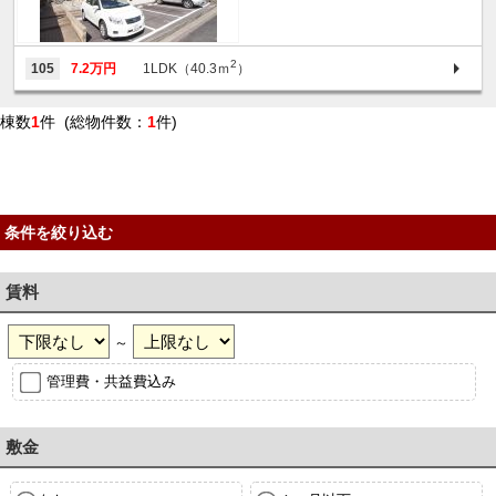
2
105
7.2万円
1LDK（40.3ｍ
）
棟数
1
件 (総物件数：
1
件)
条件を絞り込む
賃料
～
管理費・共益費込み
敷金